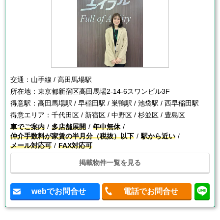
交通：
山手線 / 高田馬場駅
所在地：
東京都新宿区高田馬場2-14-6スワンビル3F
得意駅：
高田馬場駅 / 早稲田駅 / 巣鴨駅 / 池袋駅 / 西早稲田駅
得意エリア：
千代田区 / 新宿区 / 中野区 / 杉並区 / 豊島区
車でご案内
多店舗展開
年中無休
仲介手数料が家賃の半月分（税抜）以下
駅から近い
メール対応可
FAX対応可
掲載物件一覧を見る
webでお問合せ
電話でお問合せ