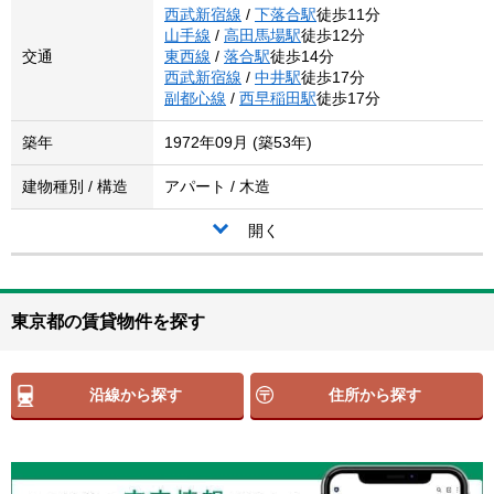
西武新宿線
/
下落合駅
徒歩11分
山手線
/
高田馬場駅
徒歩12分
交通
東西線
/
落合駅
徒歩14分
西武新宿線
/
中井駅
徒歩17分
副都心線
/
西早稲田駅
徒歩17分
築年
1972年09月 (築53年)
建物種別 / 構造
アパート / 木造
開く
東京都の賃貸物件を探す
沿線から探す
住所から探す