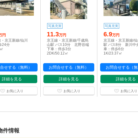
写真充実
写真充実
11.3
6.9
万円
万円
万円
線・京王新線/仙川
京王線・京王新線/千歳烏
京王線・京王新線/
歩24分
山駅 バス10分 北野谷端
駅 バス8分 新川中
5㎡
下車：停歩3分
車：停歩6分
2DK/50.12㎡
1K/23.37㎡
合せする（無料）
お問合せする（無料）
お問合せする（無
詳細を見る
詳細を見る
詳細を見る
お気に入り
お気に入り
お気に入り
物件情報