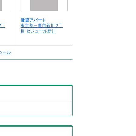
賃貸アパート
2丁
東京都三鷹市新川２丁
目 セジュール新川
ゥール