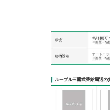
3駅利用可 
環境
※部屋・階
オートロック
建物設備
※部屋・階
ルーブル三鷹弐番館周辺の