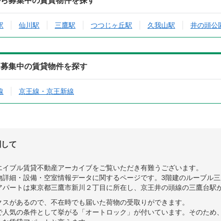
から募集中の賃貸物件を探す
駅
仙川駅
三鷹駅
つつじヶ丘駅
久我山駅
井の頭公
ら募集中の賃貸物件を探す
線
京王線・京王新線
関して
エイブル賃貸不動産アーカイブをご覧いただき有難うございます。
詳細・設備・空室情報データに関するページです。3階建のルーブル三鷹
アパートは東京都三鷹市新川２丁目に所在し、京王井の頭線の三鷹台駅か
クスがあるので、不在時でも届いた荷物の受取りができます。
で人気の条件として挙がる「オートロック」が付いています。そのため