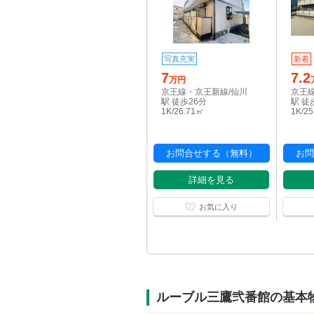
写真充実
新着
7
7.2
万円
京王線・京王新線/仙川
京王
駅 徒歩26分
駅 徒
1K/26.71㎡
1K/2
お問合せする（無料）
お問
詳細を見る
お気に入り
ルーブル三鷹弐番館の基本