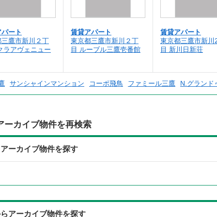
アパート
賃貸アパート
賃貸アパート
都三鷹市新川２丁
東京都三鷹市新川２丁
東京都三鷹市新川
サクラアヴェニュー
目 ルーブル三鷹壱番館
目 新川日新荘
鷹
サンシャインマンション
コーポ飛鳥
ファミール三鷹
N.グランド
アーカイブ物件を再検索
らアーカイブ物件を探す
からアーカイブ物件を探す