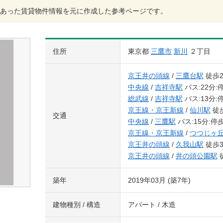
あった賃貸物件情報を元に作成した参考ページです。
住所
東京都
三鷹市
新川
２丁目
京王井の頭線
/
三鷹台駅
徒歩2
中央線
/
吉祥寺駅
バス:22分:
総武線
/
吉祥寺駅
バス:13分:
京王線・京王新線
/
仙川駅
徒歩
交通
中央線
/
三鷹駅
バス:15分:停
京王線・京王新線
/
つつじヶ
京王井の頭線
/
久我山駅
徒歩3
京王井の頭線
/
井の頭公園駅
築年
2019年03月 (築7年)
建物種別 / 構造
アパート / 木造