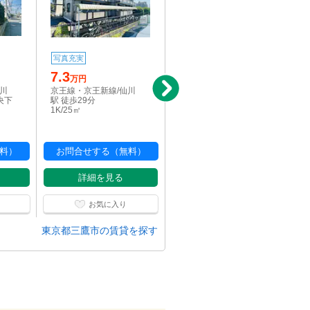
写真充実
新着
7.3
5.9
万円
万円
仙川
京王線・京王新線/仙川
京王井の頭線/三鷹台駅 バ
央下
駅 徒歩29分
ス10分 新川谷端児童公
1K/25㎡
園入口下車：停歩3分
1R/21.11㎡
料）
お問合せする（無料）
お問合せする（無料）
詳細を見る
詳細を見る
お気に入り
お気に入り
東京都三鷹市の賃貸を探す