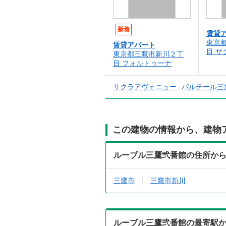
新着
賃貸
東京
賃貸アパート
目 
東京都三鷹市新川２丁
目 フォルトゥーナ
サクラアヴェニュー
パルテール三
この建物の情報から、建物
ルーブル三鷹弐番館の住所か
三鷹市
三鷹市新川
ルーブル三鷹弐番館の最寄駅