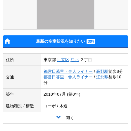
最新の空室状況を知りたい
住所
東京都
足立区
江北
２丁目
都営日暮里・舎人ライナー
/
高野駅
徒歩8分
交通
都営日暮里・舎人ライナー
/
江北駅
徒歩10
分
築年
2018年07月 (築8年)
建物種別 / 構造
コーポ / 木造
開く