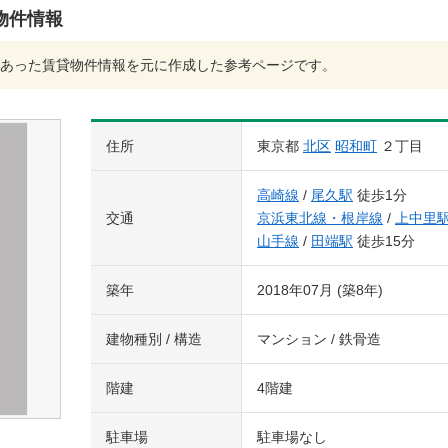
物件情報
あった賃貸物件情報を元に作成した参考ページです。
住所
東京都
北区
昭和町
２丁目
高崎線
/
尾久駅
徒歩1分
交通
京浜東北線・根岸線
/
上中里
山手線
/
田端駅
徒歩15分
築年
2018年07月 (築8年)
建物種別 / 構造
マンション / 鉄骨造
階建
4階建
駐車場
駐車場なし