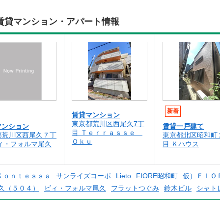
賃貸マンション・アパート情報
新着
賃貸マンション
東京都荒川区西尾久7丁
マンション
賃貸一戸建て
目 Ｔｅｒｒａｓｓｅ
都荒川区西尾久７丁
東京都北区昭和町
Ｏｋｕ
ビィ・フォルマ尾久
目 Ｋハウス
Ｋｏｎｔｅｓｓａ
サンライズコーポ
Lieto
FIORE昭和町
仮）ＦＩＯ
久（５０４）
ビィ・フォルマ尾久
フラットつぐみ
鈴木ビル
シャト