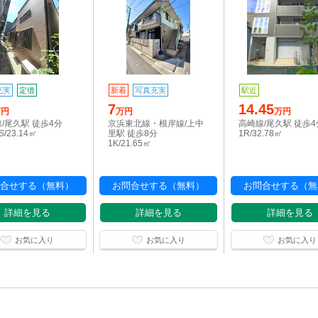
充実
定借
新着
写真充実
駅近
7
14.45
万円
万円
万円
/尾久駅 徒歩4分
京浜東北線・根岸線/上中
高崎線/尾久駅 徒歩4
S/23.14㎡
里駅 徒歩8分
1R/32.78㎡
1K/21.65㎡
合せする（無料）
お問合せする（無料）
お問合せする（無
詳細を見る
詳細を見る
詳細を見る
お気に入り
お気に入り
お気に入り