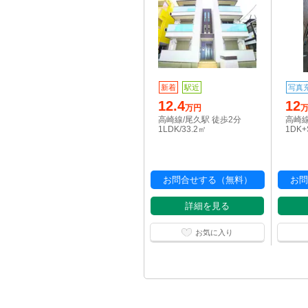
新着
駅近
写真
12.4
12
万円
高崎線/尾久駅 徒歩2分
高崎線
1LDK/33.2㎡
1DK+
お問合せする（無料）
お問
詳細を見る
お気に入り