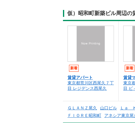
仮）昭和町新築ビル周辺の
新着
新着
賃貸アパート
賃貸
東京都荒川区西尾久７丁
東京
目 レジデンス西尾久
目 
ＧＬＡＮＺ尾久
山口ビル
Ｌａ 
ＦＩＯＲＥ昭和町
アネシア東京尾