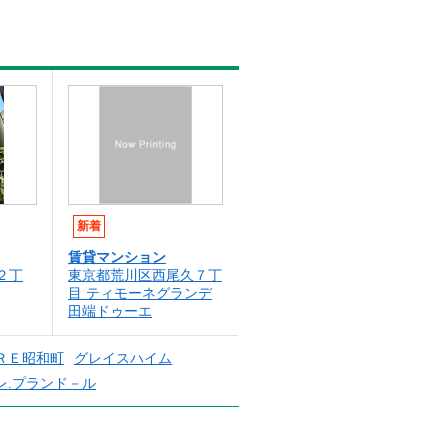
新着
賃貸マンション
２丁
東京都荒川区西尾久７丁
目 ティモーネグランデ
田端ドゥーエ
ＲＥ昭和町
グレイスハイム
レ.プランド－ル