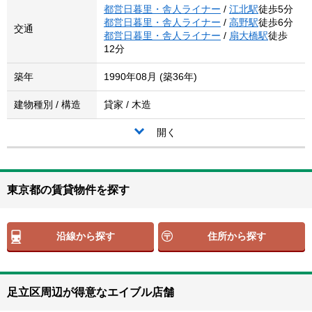
都営日暮里・舎人ライナー
/
江北駅
徒歩5分
都営日暮里・舎人ライナー
/
高野駅
徒歩6分
交通
都営日暮里・舎人ライナー
/
扇大橋駅
徒歩
12分
築年
1990年08月 (築36年)
建物種別 / 構造
貸家 / 木造
開く
東京都の賃貸物件を探す
沿線から探す
住所から探す
足立区周辺が得意なエイブル店舗