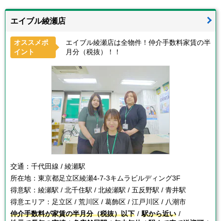
エイブル綾瀬店
オススメポ
エイブル綾瀬店は全物件！仲介手数料家賃の半
イント
月分（税抜）！！
交通：
千代田線 / 綾瀬駅
所在地：
東京都足立区綾瀬4-7-3キムラビルディング3F
得意駅：
綾瀬駅 / 北千住駅 / 北綾瀬駅 / 五反野駅 / 青井駅
得意エリア：
足立区 / 荒川区 / 葛飾区 / 江戸川区 / 八潮市
仲介手数料が家賃の半月分（税抜）以下
駅から近い