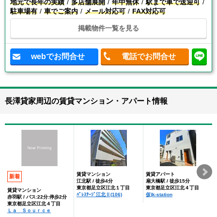
地元で長年の実績
多店舗展開
年中無休
駅まで車で送迎可
駐車場有
車でご案内
メール対応可
FAX対応可
掲載物件一覧を見る
webでお問合せ
電話でお問合せ
長澤貸家周辺の賃貸マンション・アパート情報
賃貸マンション
賃貸アパート
新着
江北駅 / 徒歩4分
扇大橋駅 / 徒歩15分
東京都足立区江北１丁目
東京都足立区江北４丁目
賃貸マンション
ﾊﾟﾚｽﾃｰｼﾞ江北Ⅱ(106)
仮)k-station
赤羽駅 / バス:22分:停歩2分
東京都足立区江北４丁目
Ｌａ Ｓｏｕｒｃｅ