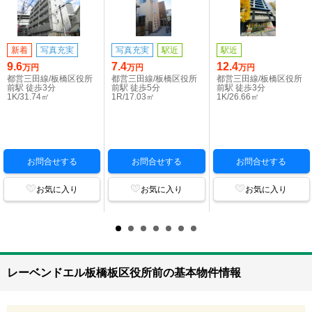
新着
写真充実
写真充実
駅近
駅近
9.6
7.4
12.4
万円
万円
万円
都営三田線/板橋区役所
都営三田線/板橋区役所
都営三田線/板橋区役所
前駅 徒歩3分
前駅 徒歩5分
前駅 徒歩3分
1K/31.74㎡
1R/17.03㎡
1K/26.66㎡
お問合せする
お問合せする
お問合せする
お気に入り
お気に入り
お気に入り
レーベンドエル板橋板区役所前の基本物件情報