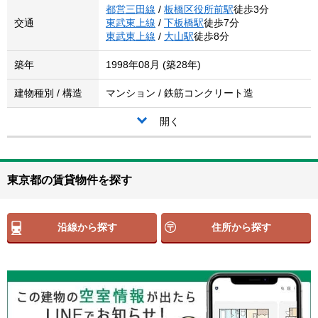
都営三田線
/
板橋区役所前駅
徒歩3分
交通
東武東上線
/
下板橋駅
徒歩7分
東武東上線
/
大山駅
徒歩8分
築年
1998年08月 (築28年)
建物種別 / 構造
マンション / 鉄筋コンクリート造
開く
東京都の賃貸物件を探す
沿線から探す
住所から探す