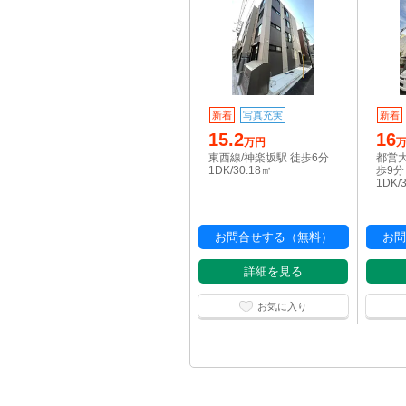
新着
写真充実
新着
15.2
16
万円
東西線/神楽坂駅 徒歩6分
都営大
1DK/30.18㎡
歩9分
1DK/
お問合せする（無料）
お問
詳細を見る
お気に入り