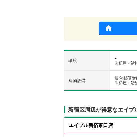
--
環境
※部屋・階
集合郵便受け 
建物設備
※部屋・階
新宿区周辺が得意なエイブ
エイブル新宿東口店