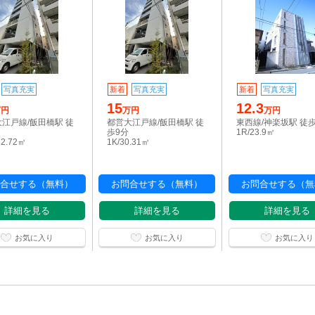
写真充実
新着
写真充実
新着
写真充実
15
12.3
万円
万円
万円
江戸線/飯田橋駅 徒
都営大江戸線/飯田橋駅 徒
東西線/神楽坂駅 徒
歩9分
1R/23.9㎡
32.72㎡
1K/30.31㎡
合せする（無料）
お問合せする（無料）
お問合せする（無
詳細を見る
詳細を見る
詳細を見る
お気に入り
お気に入り
お気に入り