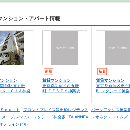
マンション・アパート情報
新着
新着
マンション
賃貸マンション
賃貸マンション
都新宿区東五軒
東京都新宿区西五軒
東京都新宿区東五
ＬＵＫＩＣＩＡ神楽
町 ＺＥＳＴＹ神楽坂
町 レクシード神楽
Ｓｏｕｔｈ
フロントプレイス飯田橋レジデンス
パークアクシス神楽
メープルハウス
レクシード神楽坂
TA.ANNEX
レオネクストエムズ
オノラインビル