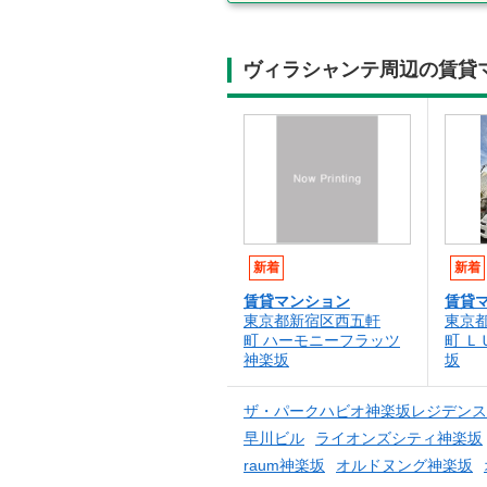
ヴィラシャンテ周辺の賃貸
新着
新着
賃貸マンション
賃貸
東京都新宿区西五軒
東京
町 ハーモニーフラッツ
町 
神楽坂
坂
ザ・パークハビオ神楽坂レジデンス
早川ビル
ライオンズシティ神楽坂
raum神楽坂
オルドヌング神楽坂