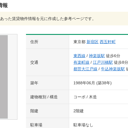
情報
あった賃貸物件情報を元に作成した参考ページです。
住所
東京都
新宿区
西五軒町
東西線
/
神楽坂駅
徒歩6分
交通
有楽町線
/
江戸川橋駅
徒歩8
都営大江戸線
/
牛込神楽坂駅
築年
1988年06月 (築38年)
建物種別 / 構造
コーポ / 木造
階建
2階建
駐車場
駐車場なし