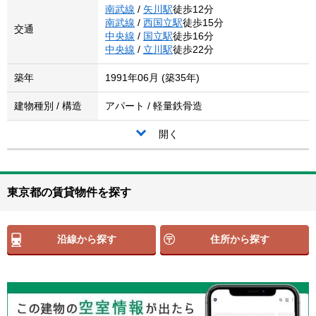
南武線
/
矢川駅
徒歩12分
南武線
/
西国立駅
徒歩15分
交通
中央線
/
国立駅
徒歩16分
中央線
/
立川駅
徒歩22分
築年
1991年06月 (築35年)
建物種別 / 構造
アパート / 軽量鉄骨造
開く
東京都の賃貸物件を探す
沿線から探す
住所から探す