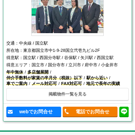
交通：
中央線 / 国立駅
所在地：
東京都国立市中1-9-28国立弐壱九ビル2F
得意駅：
国立駅 / 西国分寺駅 / 谷保駅 / 矢川駅 / 西国立駅
得意エリア：
国立市 / 国分寺市 / 立川市 / 府中市 / 小金井市
年中無休
多店舗展開
仲介手数料が家賃の半月分（税抜）以下
駅から近い
車でご案内
メール対応可
FAX対応可
地元で長年の実績
掲載物件一覧を見る
webでお問合せ
電話でお問合せ