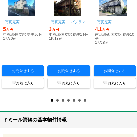
写真充実
写真充実
パノラマ
写真充実
5
3
4.1
万円
万円
万円
中央線/国立駅 徒歩16分
中央線/国立駅 徒歩14分
南武線/西国立駅 徒歩10
1K/20㎡
1K/13㎡
分
1K/18㎡
お問合せする
お問合せする
お問合せする
お気に入り
お気に入り
お気に入り
ドミール清鶴の基本物件情報