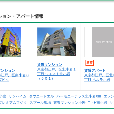
ション・アパート情報
新着
賃貸マンション
東京都江戸川区北小岩１
マンション
賃貸アパート
丁目 ウエスト北小岩
都江戸川区南小岩８
東京都江戸川区北
（５０１）
宝ビル
丁目 ペルラ小岩
小岩
サンハイム
タウニードエル
ハーモニーテラス北小岩XIII
エレ
プレミアムフジタ
スプール馬場
東豊マンション小岩
T・H南小岩
サ