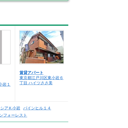
賃貸アパート
東京都江戸川区東小岩６
丁目 ハイツささ美
小岩１
ンシアＫ小岩
パインヒル１４
ンフォーレスト