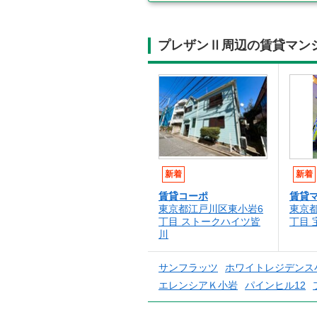
プレザンⅡ周辺の賃貸マン
新着
新着
賃貸コーポ
賃貸
東京都江戸川区東小岩6
東京
丁目 ストークハイツ皆
丁目 
川
サンフラッツ
ホワイトレジデンス
エレンシアＫ小岩
パインヒル12