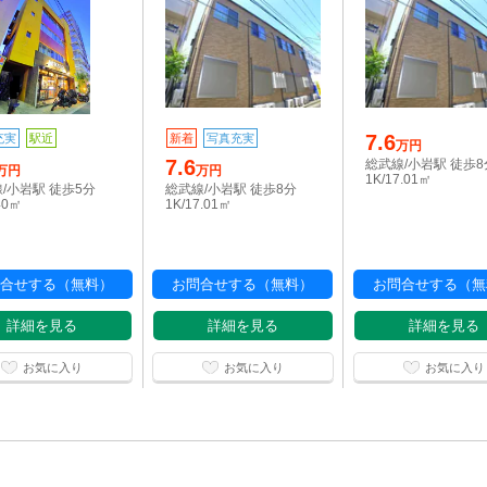
7.6
充実
駅近
新着
写真充実
万円
7.6
総武線/小岩駅 徒歩8
万円
万円
1K/17.01㎡
/小岩駅 徒歩5分
総武線/小岩駅 徒歩8分
40㎡
1K/17.01㎡
合せする（無料）
お問合せする（無料）
お問合せする（無
詳細を見る
詳細を見る
詳細を見る
お気に入り
お気に入り
お気に入り