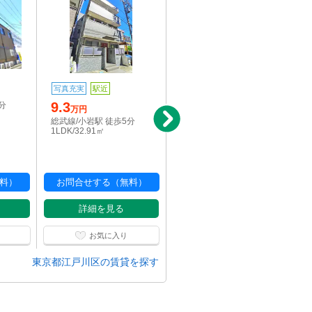
写真充実
駅近
新着
写真充実
9.3
10.6
分
万円
万円
総武線/小岩駅 徒歩5分
総武線/小岩駅 徒歩4分
1LDK/32.91㎡
1LDK/45.33㎡
料）
お問合せする（無料）
お問合せする（無料）
詳細を見る
詳細を見る
お気に入り
お気に入り
東京都江戸川区の賃貸を探す