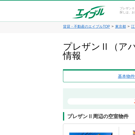
プレザンⅡ
探しは、お
賃貸・不動産のエイブルTOP
東京都
江
プレザンⅡ（アパ
情報
基本物件
プレザンⅡ周辺の空室物件