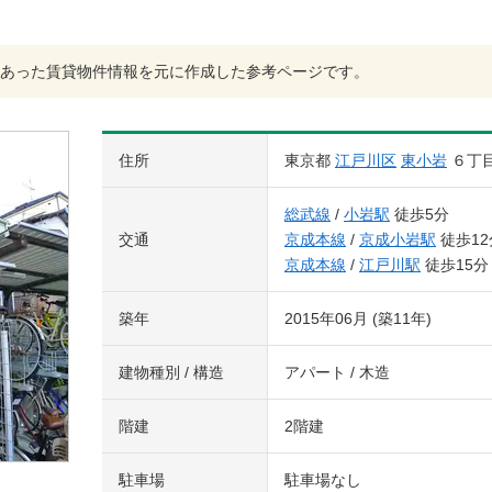
あった賃貸物件情報を元に作成した参考ページです。
住所
東京都
江戸川区
東小岩
６丁
総武線
/
小岩駅
徒歩5分
交通
京成本線
/
京成小岩駅
徒歩12
京成本線
/
江戸川駅
徒歩15分
築年
2015年06月 (築11年)
建物種別 / 構造
アパート / 木造
階建
2階建
駐車場
駐車場なし