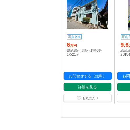
写真充実
写真
6
9.6
万円
総武線/小岩駅 徒歩6分
総武線
1K/21㎡
2DK/
お問合せする（無料）
お問
詳細を見る
お気に入り