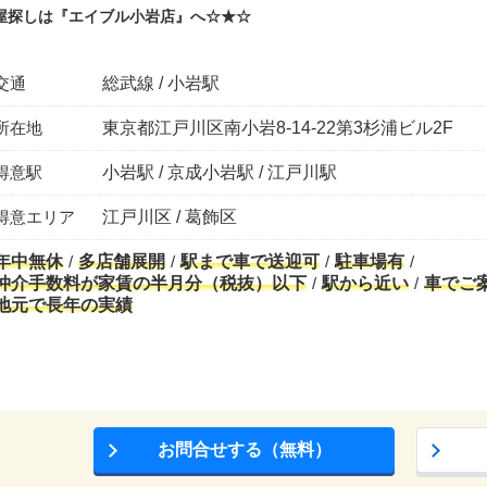
屋探しは『エイブル小岩店』へ☆★☆
交通
総武線 / 小岩駅
所在地
東京都江戸川区南小岩8-14-22第3杉浦ビル2F
得意駅
小岩駅 / 京成小岩駅 / 江戸川駅
得意エリア
江戸川区 / 葛飾区
年中無休
多店舗展開
駅まで車で送迎可
駐車場有
仲介手数料が家賃の半月分（税抜）以下
駅から近い
車でご
地元で長年の実績
お問合せする（無料）