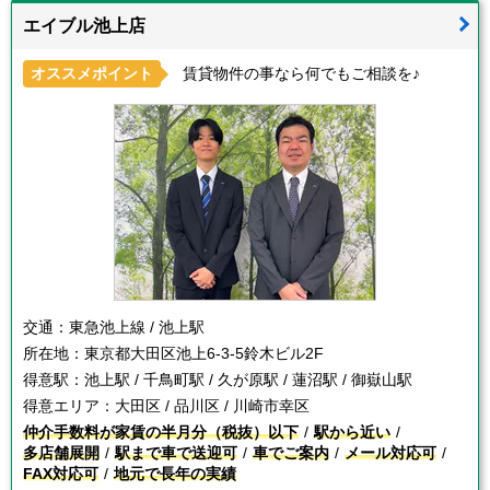
エイブル池上店
オススメポイント
賃貸物件の事なら何でもご相談を♪
交通：
東急池上線 / 池上駅
所在地：
東京都大田区池上6-3-5鈴木ビル2F
得意駅：
池上駅 / 千鳥町駅 / 久が原駅 / 蓮沼駅 / 御嶽山駅
得意エリア：
大田区 / 品川区 / 川崎市幸区
仲介手数料が家賃の半月分（税抜）以下
駅から近い
多店舗展開
駅まで車で送迎可
車でご案内
メール対応可
FAX対応可
地元で長年の実績