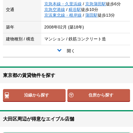
京急本線・久里浜線
/
京急蒲田駅
徒歩6分
交通
京急空港線
/
糀谷駅
徒歩10分
京浜東北線・根岸線
/
蒲田駅
徒歩13分
築年
2008年02月 (築18年)
建物種別 / 構造
マンション / 鉄筋コンクリート造
開く
東京都の賃貸物件を探す
沿線から探す
住所から探す
大田区周辺が得意なエイブル店舗