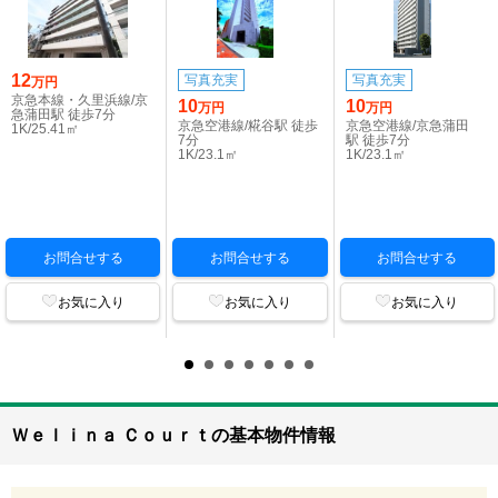
12
写真充実
写真充実
万円
京急本線・久里浜線/京
10
10
万円
万円
急蒲田駅 徒歩7分
京急空港線/糀谷駅 徒歩
京急空港線/京急蒲田
1K/25.41㎡
7分
駅 徒歩7分
1K/23.1㎡
1K/23.1㎡
お問合せする
お問合せする
お問合せする
お気に入り
お気に入り
お気に入り
Ｗｅｌｉｎａ Ｃｏｕｒｔの基本物件情報