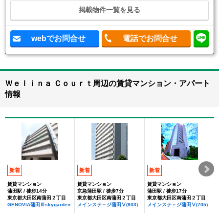
掲載物件一覧を見る
webでお問合せ
電話でお問合せ
Ｗｅｌｉｎａ Ｃｏｕｒｔ周辺の賃貸マンション・アパート
情報
新着
新着
新着
賃貸マンション
賃貸マンション
賃貸マンション
蒲田駅 / 徒歩14分
京急蒲田駅 / 徒歩7分
蒲田駅 / 徒歩17分
東京都大田区南蒲田２丁目
東京都大田区南蒲田２丁目
東京都大田区南蒲田２丁目
GENOVIA蒲田Ⅲskygarden
メインステ－ジ蒲田Ⅴ(803)
メインステ－ジ蒲田Ⅴ(705)