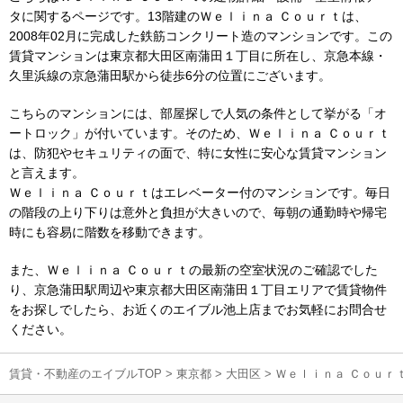
タに関するページです。13階建のＷｅｌｉｎａ Ｃｏｕｒｔは、
2008年02月に完成した鉄筋コンクリート造のマンションです。この
賃貸マンションは東京都大田区南蒲田１丁目に所在し、京急本線・
久里浜線の京急蒲田駅から徒歩6分の位置にございます。
こちらのマンションには、部屋探しで人気の条件として挙がる「オ
ートロック」が付いています。そのため、Ｗｅｌｉｎａ Ｃｏｕｒｔ
は、防犯やセキュリティの面で、特に女性に安心な賃貸マンション
と言えます。
Ｗｅｌｉｎａ Ｃｏｕｒｔはエレベーター付のマンションです。毎日
の階段の上り下りは意外と負担が大きいので、毎朝の通勤時や帰宅
時にも容易に階数を移動できます。
また、Ｗｅｌｉｎａ Ｃｏｕｒｔの最新の空室状況のご確認でした
り、京急蒲田駅周辺や東京都大田区南蒲田１丁目エリアで賃貸物件
をお探しでしたら、お近くのエイブル池上店までお気軽にお問合せ
ください。
賃貸・不動産のエイブルTOP
>
東京都
>
大田区
>
Ｗｅｌｉｎａ Ｃｏｕｒ