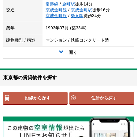
常磐線
/
金町駅
徒歩14分
交通
京成金町線
/
京成金町駅
徒歩16分
京成金町線
/
柴又駅
徒歩34分
築年
1993年07月 (築33年)
建物種別 / 構造
マンション / 鉄筋コンクリート造
開く
東京都の賃貸物件を探す
沿線から探す
住所から探す