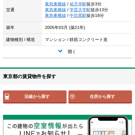
東急東横線
/
祐天寺駅
徒歩3分
交通
東急東横線
/
学芸大学駅
徒歩13分
東急東横線
/
中目黒駅
徒歩18分
築年
2005年03月 (築21年)
建物種別 / 構造
マンション / 鉄筋コンクリート造
開く
東京都の賃貸物件を探す
沿線から探す
住所から探す