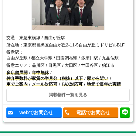
交通：
東急東横線 / 自由が丘駅
所在地：
東京都目黒区自由が丘2-11-5自由が丘ミドリビルB1F
得意駅：
自由が丘駅 / 都立大学駅 / 田園調布駅 / 多摩川駅 / 九品仏駅
得意エリア：
品川区 / 目黒区 / 大田区 / 世田谷区 / 狛江市
多店舗展開
年中無休
仲介手数料が家賃の半月分（税抜）以下
駅から近い
車でご案内
メール対応可
FAX対応可
地元で長年の実績
掲載物件一覧を見る
webでお問合せ
電話でお問合せ