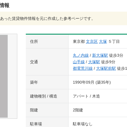
件情報
あった賃貸物件情報を元に作成した参考ページです。
住所
東京都
文京区
大塚
５丁目
丸ノ内線
/
新大塚駅
徒歩3分
交通
山手線
/
大塚駅
徒歩9分
都電荒川線
/
大塚駅前駅
徒歩1
築年
1990年09月 (築35年)
建物種別 / 構造
アパート / 木造
階建
2階建
駐車場
駐車場なし