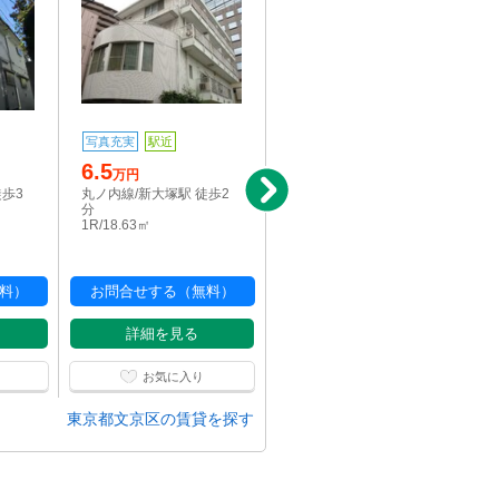
写真充実
駅近
写真充実
駅近
6.5
12
万円
万円
徒歩3
丸ノ内線/新大塚駅 徒歩2
丸ノ内線/新大塚駅 徒歩3
分
分
1R/18.63㎡
2K/34.46㎡
料）
お問合せする（無料）
お問合せする（無料）
詳細を見る
詳細を見る
お気に入り
お気に入り
東京都文京区の賃貸を探す