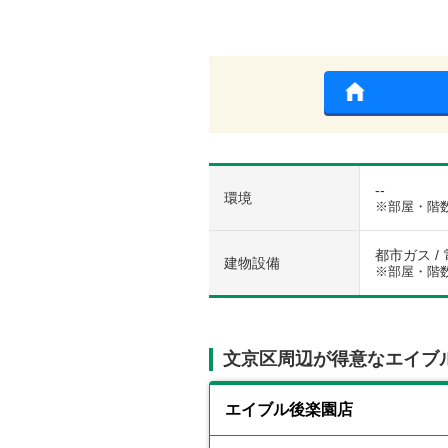
--
環境
※部屋・階
都市ガス / 
建物設備
※部屋・階
文京区周辺が得意なエイブ
エイブル後楽園店