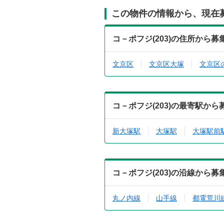
この物件の情報から、現在
コ－ポフジ(203)の住所から
文京区
文京区大塚
文京区
コ－ポフジ(203)の最寄駅か
新大塚駅
大塚駅
大塚駅前
コ－ポフジ(203)の沿線から
丸ノ内線
山手線
都電荒川