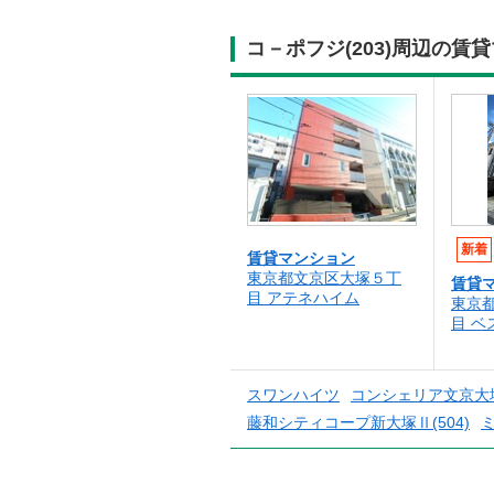
コ－ポフジ(203)周辺の
新着
賃貸マンション
東京都文京区大塚５丁
賃貸
目 アテネハイム
東京
目 
スワンハイツ
コンシェリア文京大塚(
藤和シティコープ新大塚Ⅱ(504)