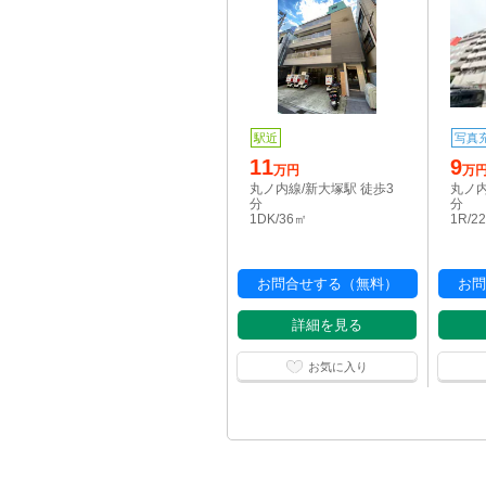
駅近
写真
11
9
万円
万
丸ノ内線/新大塚駅 徒歩3
丸ノ内
分
分
1DK/36㎡
1R/2
お問合せする（無料）
お問
詳細を見る
お気に入り