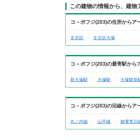
この建物の情報から、建物
コ－ポフジ(203)の住所から
文京区
文京区大塚
コ－ポフジ(203)の最寄駅か
新大塚駅
大塚駅
大塚駅前
コ－ポフジ(203)の沿線から
丸ノ内線
山手線
都電荒川