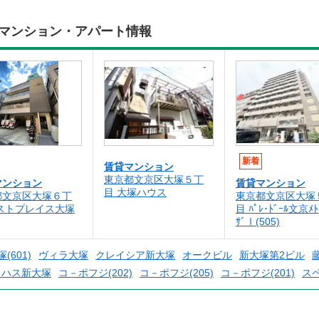
賃貸マンション・アパート情報
新着
賃貸マンション
東京都文京区大塚５丁
マンション
賃貸マンション
目 大塚ハウス
都文京区大塚６丁
東京都文京区大塚
ベストプレイス大塚
目 ﾊﾟﾚ･ﾄﾞｰﾙ文京ﾒﾄ
ｻﾞⅠ(505)
601)
ヴィラ大塚
クレイシア新大塚
オークビル
新大塚第2ビル
藤
ミハス新大塚
コ－ポフジ(202)
コ－ポフジ(205)
コ－ポフジ(201)
ス