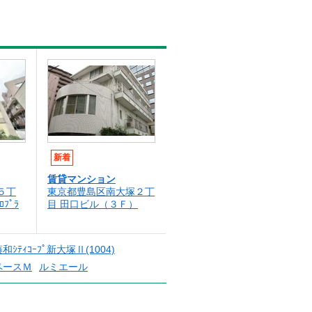
新着
賃貸マンション
５丁
東京都豊島区南大塚２丁
ﾛﾌﾟﾗ
目 田口ビル（３Ｆ）
和ｼﾃｨｺｰﾌﾟ新大塚Ⅱ(1004)
ペースＭ
ルミエール