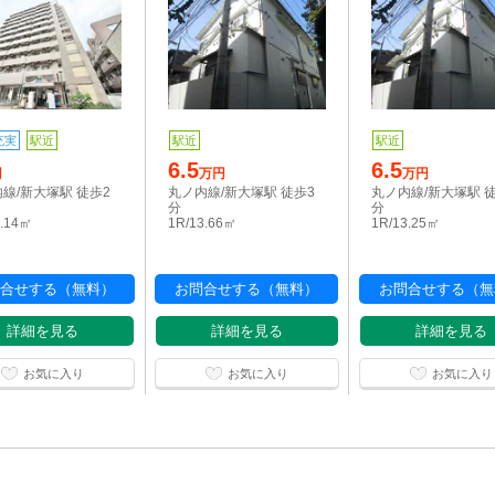
充実
駅近
駅近
駅近
6.5
6.5
円
万円
万円
線/新大塚駅 徒歩2
丸ノ内線/新大塚駅 徒歩3
丸ノ内線/新大塚駅 
分
分
2.14㎡
1R/13.66㎡
1R/13.25㎡
合せする（無料）
お問合せする（無料）
お問合せする（無
詳細を見る
詳細を見る
詳細を見る
お気に入り
お気に入り
お気に入り