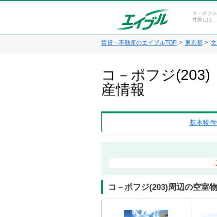
コ－ポフジ
件探しは、
賃貸・不動産のエイブルTOP
東京都
文
コ－ポフジ(20
産情報
基本物件
コ－ポフジ(203)周辺の空室