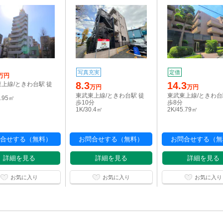
写真充実
定借
万円
8.3
14.3
上線/ときわ台駅 徒
万円
万円
東武東上線/ときわ台駅 徒
東武東上線/ときわ台
6.95㎡
歩10分
歩8分
1K/30.4㎡
2K/45.79㎡
合せする（無料）
お問合せする（無料）
お問合せする（無
詳細を見る
詳細を見る
詳細を見る
お気に入り
お気に入り
お気に入り