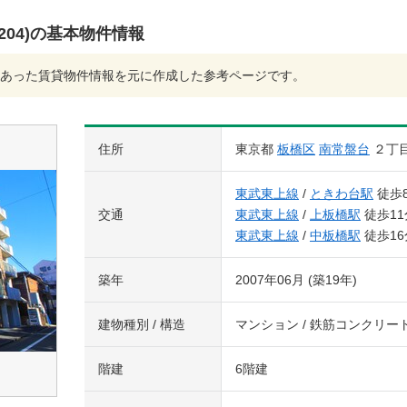
04)の基本物件情報
あった賃貸物件情報を元に作成した参考ページです。
住所
東京都
板橋区
南常盤台
２丁
東武東上線
/
ときわ台駅
徒歩
交通
東武東上線
/
上板橋駅
徒歩11
東武東上線
/
中板橋駅
徒歩16
築年
2007年06月 (築19年)
建物種別 / 構造
マンション / 鉄筋コンクリー
階建
6階建