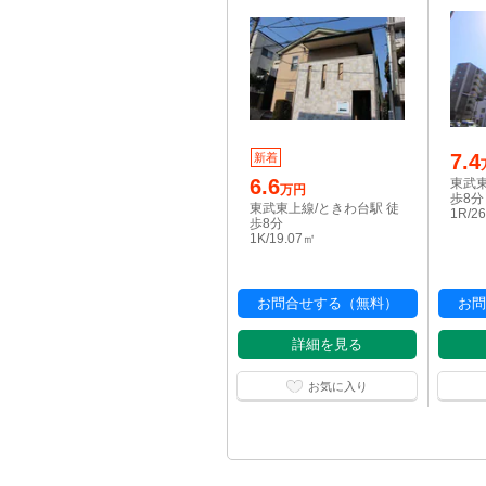
7.4
新着
6.6
東武東
万円
歩8分
東武東上線/ときわ台駅 徒
1R/2
歩8分
1K/19.07㎡
お問合せする（無料）
お問
詳細を見る
お気に入り