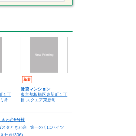
新着
賃貸マンション
町１丁
東京都板橋区東新町１丁
マミ常
目 スクエア東新町
eときわ台5号棟
ガスタときわ台
第一のくぼハイツ
わ台(306)