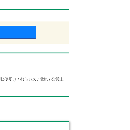
便受け / 都市ガス / 電気 / 公営上