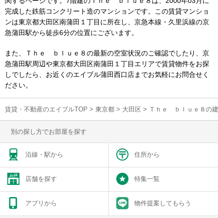
関するページです。7階建のＴｈｅ ｂｌｕｅ８は、2000年03月に
完成した鉄筋コンクリート造のマンションです。この賃貸マンショ
ンは東京都大田区南蒲田１丁目に所在し、京急本線・久里浜線の京
急蒲田駅から徒歩6分の位置にございます。
また、Ｔｈｅ ｂｌｕｅ８の最新の空室状況のご確認でしたり、京
急蒲田駅周辺や東京都大田区南蒲田１丁目エリアで賃貸物件をお探
しでしたら、お近くのエイブル蒲田西口店までお気軽にお問合せく
ださい。
賃貸・不動産のエイブルTOP
>
東京都
>
大田区
>
Ｔｈｅ ｂｌｕｅ８の
別の探し方でお部屋を探す
沿線・駅から
住所から
店舗を探す
特集一覧
アプリから
物件提案してもらう