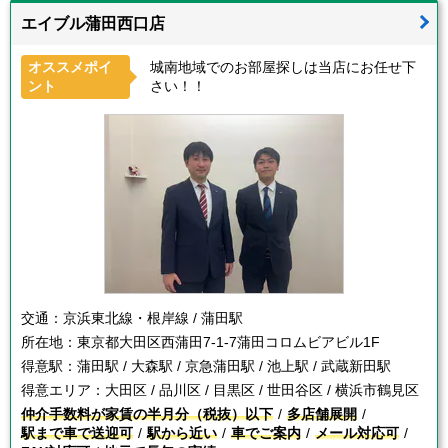
エイブル蒲田西口店
オススメポイ
城南地域でのお部屋探しは当店にお任せ下
ント
さい！！
交通：
京浜東北線・根岸線 / 蒲田駅
所在地：
東京都大田区西蒲田7-1-7蒲田コロムビアビル1F
得意駅：
蒲田駅 / 大森駅 / 京急蒲田駅 / 池上駅 / 武蔵新田駅
得意エリア：
大田区 / 品川区 / 目黒区 / 世田谷区 / 横浜市鶴見区
仲介手数料が家賃の半月分（税抜）以下
多店舗展開
駅まで車で送迎可
駅から近い
車でご案内
メール対応可