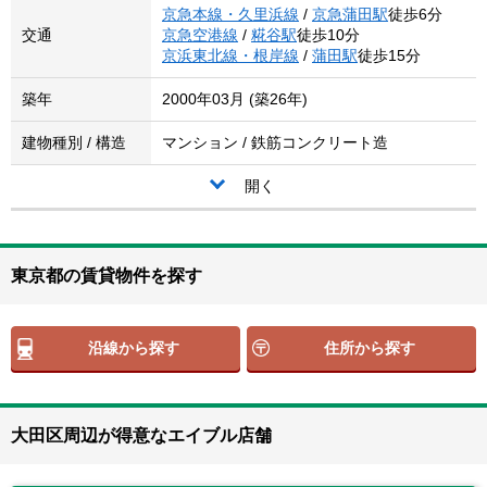
京急本線・久里浜線
/
京急蒲田駅
徒歩6分
交通
京急空港線
/
糀谷駅
徒歩10分
京浜東北線・根岸線
/
蒲田駅
徒歩15分
築年
2000年03月 (築26年)
建物種別 / 構造
マンション / 鉄筋コンクリート造
開く
東京都の賃貸物件を探す
沿線から探す
住所から探す
大田区周辺が得意なエイブル店舗