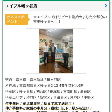
エイブル幡ヶ谷店
オススメポ
☆エイブルではリピート割始めました☆都心の
イント
穴場幡ヶ谷へ！！
交通：
京王線・京王新線 / 幡ヶ谷駅
所在地：
東京都渋谷区幡ヶ谷2-13-4豊生堂ビル3F
得意駅：
幡ヶ谷駅 / 初台駅 / 笹塚駅 / 方南町駅 / 新宿駅
得意エリア：
渋谷区 / 新宿区 / 世田谷区 / 杉並区 / 中野区
年中無休
多店舗展開
駅まで車で送迎可
仲介手数料が家賃の半月分（税抜）以下
駅から近い