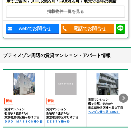
車でご案内
メール対応可
FAX対応可
地元で長年の実績
掲載物件一覧を見る
webでお問合せ
電話でお問合せ
プティメゾン周辺の賃貸マンション・アパート情報
賃貸マンション
新着
新着
幡ヶ谷駅 / 徒歩8分
東京都渋谷区幡ヶ谷３丁目
賃貸マンション
賃貸マンション
ペンギン幡ヶ谷（302）
初台駅 / 徒歩12分
新宿駅 / 徒歩24分
東京都渋谷区幡ヶ谷３丁目
東京都渋谷区本町６丁目
ＤＵＯ ＭＡＩＳＯＮ幡ケ谷
ＺＥＳＴＹ幡ヶ谷