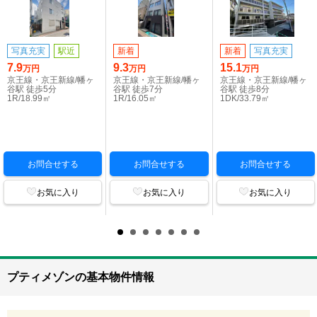
写真充実
駅近
新着
新着
写真充実
7.9
9.3
15.1
万円
万円
万円
京王線・京王新線/幡ヶ
京王線・京王新線/幡ヶ
京王線・京王新線/幡ヶ
谷駅 徒歩5分
谷駅 徒歩7分
谷駅 徒歩8分
1R/18.99㎡
1R/16.05㎡
1DK/33.79㎡
お問合せする
お問合せする
お問合せする
お気に入り
お気に入り
お気に入り
プティメゾンの基本物件情報