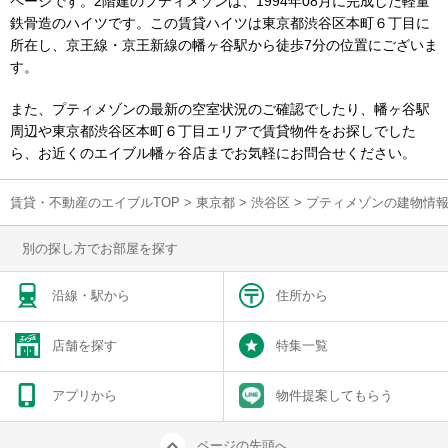
ページです。2階建のプティメゾンは、1994年08月に完成した軽量
鉄骨造のハイツです。この賃貸ハイツは東京都渋谷区本町６丁目に
所在し、京王線・京王新線の幡ヶ谷駅から徒歩7分の位置にございま
す。
また、プティメゾンの最新の空室状況のご確認でしたり、幡ヶ谷駅
周辺や東京都渋谷区本町６丁目エリアで賃貸物件をお探しでした
ら、お近くのエイブル幡ヶ谷店までお気軽にお問合せください。
賃貸・不動産のエイブルTOP
>
東京都
>
渋谷区
>
プティメゾンの建物情
別の探し方でお部屋を探す
沿線・駅から
住所から
店舗を探す
特集一覧
アプリから
物件提案してもらう
ページの先頭へ