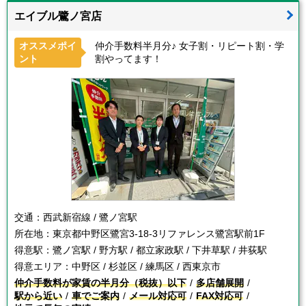
エイブル鷺ノ宮店
オススメポイ
仲介手数料半月分♪ 女子割・リピート割・学
ント
割やってます！
交通：
西武新宿線 / 鷺ノ宮駅
所在地：
東京都中野区鷺宮3-18-3リファレンス鷺宮駅前1F
得意駅：
鷺ノ宮駅 / 野方駅 / 都立家政駅 / 下井草駅 / 井荻駅
得意エリア：
中野区 / 杉並区 / 練馬区 / 西東京市
仲介手数料が家賃の半月分（税抜）以下
多店舗展開
駅から近い
車でご案内
メール対応可
FAX対応可