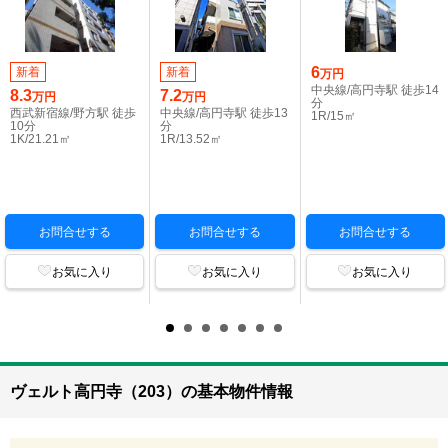
6
新着
新着
万円
中央線/高円寺駅 徒歩14
8.3
7.2
万円
万円
分
西武新宿線/野方駅 徒歩
中央線/高円寺駅 徒歩13
1R/15㎡
10分
分
1K/21.21㎡
1R/13.52㎡
お問合せする
お問合せする
お問合せする
お気に入り
お気に入り
お気に入り
ヴェルト高円寺（203）の基本物件情報