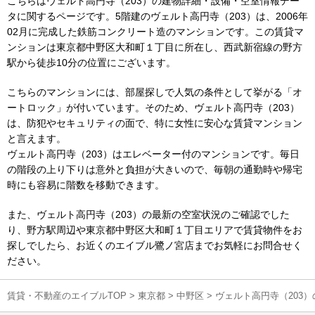
こちらはヴェルト高円寺（203）の建物詳細・設備・空室情報デー
タに関するページです。5階建のヴェルト高円寺（203）は、2006年
02月に完成した鉄筋コンクリート造のマンションです。この賃貸マ
ンションは東京都中野区大和町１丁目に所在し、西武新宿線の野方
駅から徒歩10分の位置にございます。
こちらのマンションには、部屋探しで人気の条件として挙がる「オ
ートロック」が付いています。そのため、ヴェルト高円寺（203）
は、防犯やセキュリティの面で、特に女性に安心な賃貸マンション
と言えます。
ヴェルト高円寺（203）はエレベーター付のマンションです。毎日
の階段の上り下りは意外と負担が大きいので、毎朝の通勤時や帰宅
時にも容易に階数を移動できます。
また、ヴェルト高円寺（203）の最新の空室状況のご確認でした
り、野方駅周辺や東京都中野区大和町１丁目エリアで賃貸物件をお
探しでしたら、お近くのエイブル鷺ノ宮店までお気軽にお問合せく
ださい。
賃貸・不動産のエイブルTOP
>
東京都
>
中野区
>
ヴェルト高円寺（203