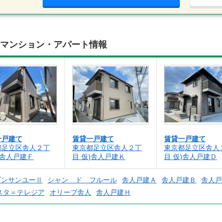
貸マンション・アパート情報
一戸建て
賃貸一戸建て
賃貸一戸建て
都足立区舎人２丁
東京都足立区舎人２丁
東京都足立区舎人
)舎人戸建Ｆ
目 仮)舎人戸建Ｋ
目 仮)舎人戸建Ｄ
ゾンサンユーⅡ
シャン ド フルール
舎人戸建Ａ
舎人戸建Ｂ
舎人戸
スタ＝テレジア
オリーブ舎人
舎人戸建Ｈ