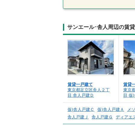
サンエール･舎人周辺の賃
賃貸一戸建て
賃貸
東京都足立区舎人２丁
東京
目 舎人戸建Ｄ
目 仮
仮)舎人戸建Ｃ
仮)舎人戸建Ａ
メ
舎人戸建Ｊ
舎人戸建Ｇ
ディアエ