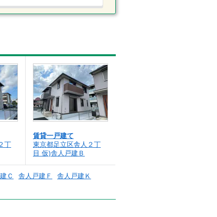
賃貸一戸建て
２丁
東京都足立区舎人２丁
目 仮)舎人戸建Ｂ
建Ｃ
舎人戸建Ｆ
舎人戸建Ｋ