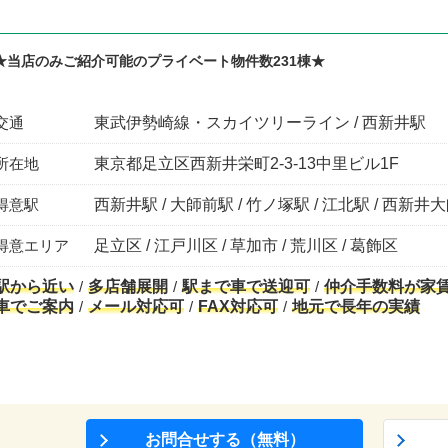
★当店のみご紹介可能のプライベート物件数231棟★
交通
東武伊勢崎線・スカイツリーライン / 西新井駅
所在地
東京都足立区西新井栄町2-3-13中里ビル1F
得意駅
西新井駅 / 大師前駅 / 竹ノ塚駅 / 江北駅 / 西新井
得意エリア
足立区 / 江戸川区 / 草加市 / 荒川区 / 葛飾区
駅から近い
多店舗展開
駅まで車で送迎可
仲介手数料が家
車でご案内
メール対応可
FAX対応可
地元で長年の実績
お問合せする（無料）