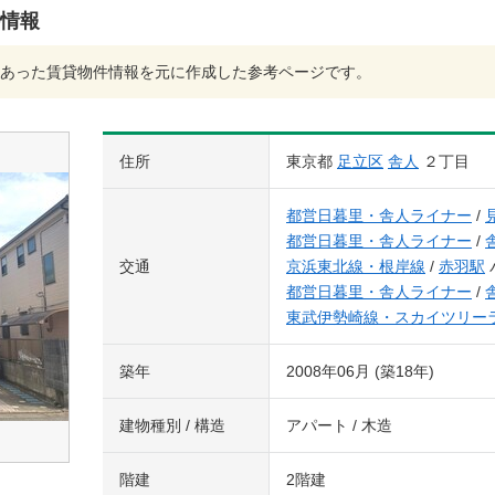
件情報
あった賃貸物件情報を元に作成した参考ページです。
住所
東京都
足立区
舎人
２丁目
都営日暮里・舎人ライナー
/
都営日暮里・舎人ライナー
/
交通
京浜東北線・根岸線
/
赤羽駅
都営日暮里・舎人ライナー
/
東武伊勢崎線・スカイツリー
築年
2008年06月 (築18年)
建物種別 / 構造
アパート / 木造
階建
2階建