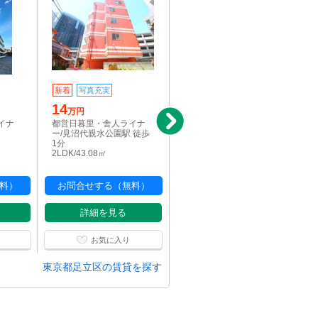
新着
写真充実
駅近
14
16
万円
万円
イナ
都営日暮里・舎人ライナ
都営日暮里・舎人ライナ
ー/見沼代親水公園駅 徒歩
ー/舎人駅 徒歩5分
1分
3LDK/68.65㎡
2LDK/43.08㎡
料）
お問合せする（無料）
お問合せする（無料）
詳細を見る
詳細を見る
お気に入り
お気に入り
東京都足立区の賃貸を探す