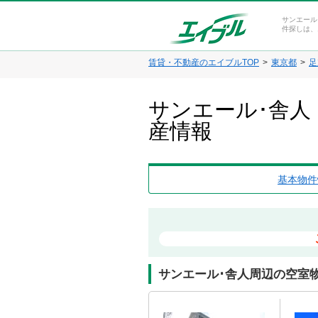
サンエール
件探しは、
賃貸・不動産のエイブルTOP
東京都
足
サンエール･舎人
産情報
基本物件
サンエール･舎人周辺の空室