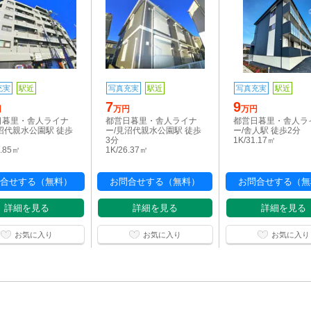
充実
駅近
写真充実
駅近
写真充実
駅近
7
9
円
万円
万円
日暮里・舎人ライナ
都営日暮里・舎人ライナ
都営日暮里・舎人ラ
沼代親水公園駅 徒歩
ー/見沼代親水公園駅 徒歩
ー/舎人駅 徒歩2分
3分
1K/31.17㎡
0.85㎡
1K/26.37㎡
合せする（無料）
お問合せする（無料）
お問合せする（無
詳細を見る
詳細を見る
詳細を見る
お気に入り
お気に入り
お気に入り