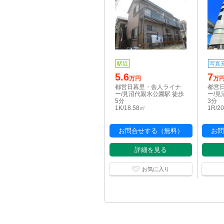
駅近
写真
5.6
7
万円
万
都営日暮里・舎人ライナ
都営
ー/見沼代親水公園駅 徒歩
ー/見
5分
3分
1K/18.58㎡
1R/2
お問合せする（無料）
お問
詳細を見る
お気に入り