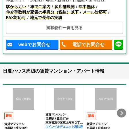
駅から近い
車でご案内
多店舗展開
年中無休
仲介手数料が家賃の半月分（税抜）以下
メール対応可
FAX対応可
地元で長年の実績
掲載物件一覧を見る
webでお問合せ
電話でお問合せ
日夏ハウス周辺の賃貸マンション・アパート情報
賃貸マンション
新着
新着
目黒駅 / 徒歩17分
東京都渋谷区恵比寿南２丁目23ー6
賃貸マンション
賃貸マンション
ウインベルデュエット恵比寿
目黒駅 / 徒歩18分
目黒駅 / 徒歩18分