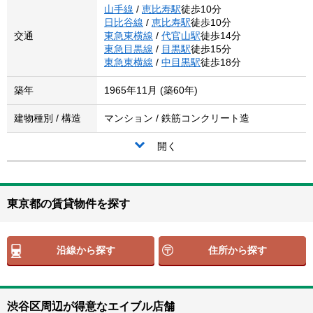
山手線
/
恵比寿駅
徒歩10分
日比谷線
/
恵比寿駅
徒歩10分
交通
東急東横線
/
代官山駅
徒歩14分
東急目黒線
/
目黒駅
徒歩15分
東急東横線
/
中目黒駅
徒歩18分
築年
1965年11月 (築60年)
建物種別 / 構造
マンション / 鉄筋コンクリート造
開く
東京都の賃貸物件を探す
沿線から探す
住所から探す
渋谷区周辺が得意なエイブル店舗