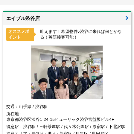
エイブル渋谷店
オススメポ
叶えます！希望物件♪渋谷に来れば何とかな
イント
る！英語接客可能！
交通：
山手線 / 渋谷駅
所在地：
東京都渋谷区渋谷1-24-15ヒューリック渋谷宮益坂ビル4F
得意駅：
渋谷駅 / 三軒茶屋駅 / 代々木公園駅 / 原宿駅 / 下北沢駅
得意エリア：
渋谷区 / 港区 / 新宿区 / 目黒区 / 世田谷区