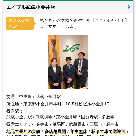
エイブル武蔵小金井店
オススメポ
私たちがお客様の新生活を【ここがいい！！】
イント
までサポートします
交通：
中央線 / 武蔵小金井駅
所在地：
東京都小金井市本町1-18-5村松ビル小金井1F
得意駅：
武蔵小金井駅 / 武蔵境駅 / 東小金井駅 / 国分寺駅 / 多磨駅
得意エリア：
小金井市 / 練馬区 / 武蔵野市 / 三鷹市 / 府中市
地元で長年の実績
多店舗展開
年中無休
駅まで車で送迎可