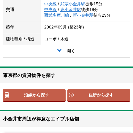
中央線
/
武蔵小金井駅
徒歩15分
交通
中央線
/
東小金井駅
徒歩19分
西武多摩川線
/
新小金井駅
徒歩29分
築年
2002年09月 (築23年)
建物種別 / 構造
コーポ / 木造
開く
東京都の賃貸物件を探す
沿線から探す
住所から探す
小金井市周辺が得意なエイブル店舗