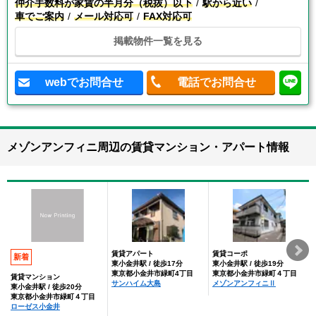
仲介手数料が家賃の半月分（税抜）以下
駅から近い
車でご案内
メール対応可
FAX対応可
掲載物件一覧を見る
webでお問合せ
電話でお問合せ
メゾンアンフィニ周辺の賃貸マンション・アパート情報
賃貸アパート
賃貸コーポ
新着
東小金井駅 / 徒歩17分
東小金井駅 / 徒歩19分
東京都小金井市緑町4丁目
東京都小金井市緑町４丁目
賃貸マンション
サンハイム大島
メゾンアンフィニⅡ
東小金井駅 / 徒歩20分
東京都小金井市緑町４丁目
ローゼス小金井