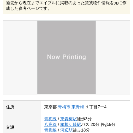
過去から現在までエイブルに掲載のあった賃貸物件情報を元に作
成した参考ページです。
住所
東京都
青梅市
東青梅
１丁目7ー4
青梅線
/
東青梅駅
徒歩3分
八高線
/
箱根ケ崎駅
バス:20分:停歩5分
交通
青梅線
/
河辺駅
徒歩18分