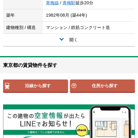
青梅線
/
青梅駅
徒歩20分
築年
1982年08月 (築44年)
建物種別 / 構造
マンション / 鉄筋コンクリート造
開く
東京都の賃貸物件を探す
沿線から探す
住所から探す