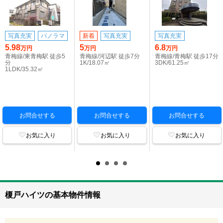
写真充実
パノラマ
新着
写真充実
写真充実
5.98
5
6.8
万円
万円
万円
青梅線/東青梅駅 徒歩5
青梅線/河辺駅 徒歩7分
青梅線/青梅駅 徒歩17分
分
1K/18.07㎡
3DK/61.25㎡
1LDK/35.32㎡
お問合せする
お問合せする
お問合せする
お気に入り
お気に入り
お気に入り
榎戸ハイツの基本物件情報