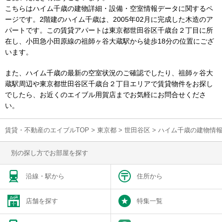
こちらはハイム千歳の建物詳細・設備・空室情報データに関するペ
ージです。2階建のハイム千歳は、2005年02月に完成した木造のア
パートです。この賃貸アパートは東京都世田谷区千歳台２丁目に所
在し、小田急小田原線の祖師ヶ谷大蔵駅から徒歩18分の位置にござ
います。
また、ハイム千歳の最新の空室状況のご確認でしたり、祖師ヶ谷大
蔵駅周辺や東京都世田谷区千歳台２丁目エリアで賃貸物件をお探し
でしたら、お近くのエイブル用賀店までお気軽にお問合せくださ
い。
賃貸・不動産のエイブルTOP
>
東京都
>
世田谷区
>
ハイム千歳の建物情
別の探し方でお部屋を探す
沿線・駅から
住所から
店舗を探す
特集一覧