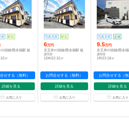
充実
駅近
写真充実
駅近
写真充実
定借
6
9.5
円
万円
万円
の頭線/西永福駅 徒
京王井の頭線/西永福駅 徒
京王井の頭線/西永福
歩5分
歩6分
2.32㎡
1DK/22.32㎡
1R/23.18㎡
合せする（無料）
お問合せする（無料）
お問合せする（無
詳細を見る
詳細を見る
詳細を見る
お気に入り
お気に入り
お気に入り