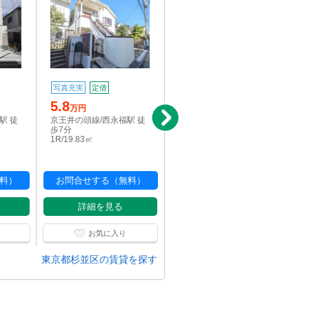
写真充実
定借
写真充実
定借
5.8
5.8
万円
万円
駅 徒
京王井の頭線/西永福駅 徒
京王井の頭線/西永福駅 徒
歩7分
歩7分
1R/19.83㎡
1R/19.83㎡
料）
お問合せする（無料）
お問合せする（無料）
詳細を見る
詳細を見る
お気に入り
お気に入り
東京都杉並区の賃貸を探す