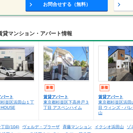
お問合せする（無料）
賃貸マンション・アパート情報
新着
新着
アパート
賃貸アパート
賃貸アパート
都杉並区浜田山１丁
東京都杉並区下高井戸３
東京都杉並区浜田
 HOUSE
丁目 アスペンハイム
目 ウィンズ・パ
山
一丁目(104)
ヴェルデ・プラーザ
斉藤マンション
イクシオ浜田山
ゾ