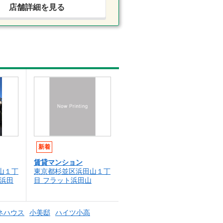
店舗詳細を見る
新着
賃貸マンション
山１丁
東京都杉並区浜田山１丁
レ浜田
目 フラット浜田山
ネハウス
小美邸
ハイツ小高