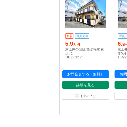
新着
写真充実
写真
5.9
6
万円
万
京王井の頭線/西永福駅 徒
京王井
歩5分
歩5分
1K/22.32㎡
1K/2
お問合せする（無料）
お問
詳細を見る
お気に入り