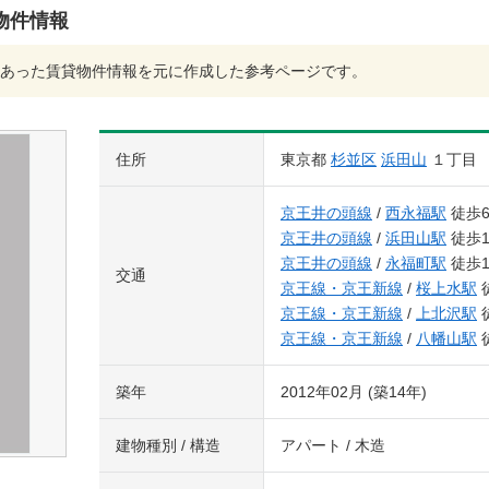
物件情報
あった賃貸物件情報を元に作成した参考ページです。
住所
東京都
杉並区
浜田山
１丁目
京王井の頭線
/
西永福駅
徒歩
京王井の頭線
/
浜田山駅
徒歩1
京王井の頭線
/
永福町駅
徒歩1
交通
京王線・京王新線
/
桜上水駅
京王線・京王新線
/
上北沢駅
京王線・京王新線
/
八幡山駅
築年
2012年02月 (築14年)
建物種別 / 構造
アパート / 木造