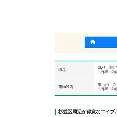
3駅利用可 /
環境
※部屋・階
敷地内ごみ置
建物設備
※部屋・階
杉並区周辺が得意なエイブ