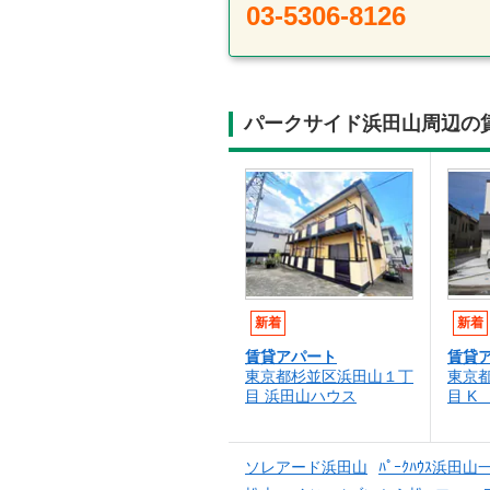
03-5306-8126
パークサイド浜田山周辺の
新着
新着
賃貸アパート
賃貸
東京都杉並区浜田山１丁
東京
目 浜田山ハウス
目 K
ソレアード浜田山
ﾊﾟｰｸﾊｳｽ浜田山