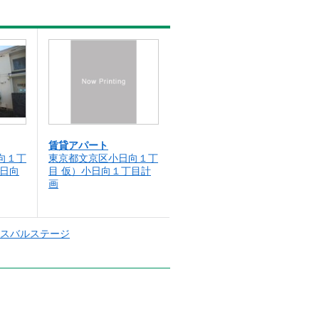
賃貸アパート
向１丁
東京都文京区小日向１丁
小日向
目 仮）小日向１丁目計
画
スバルステージ