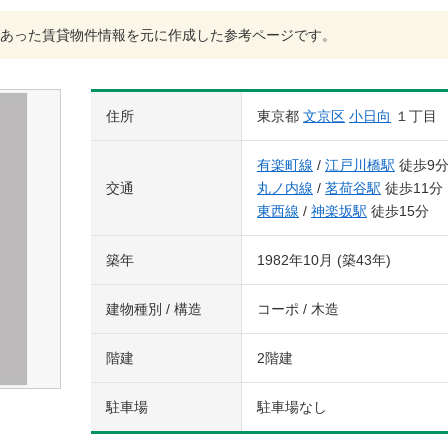
あった賃貸物件情報を元に作成した参考ページです。
住所
東京都
文京区
小日向
１丁目
有楽町線
/
江戸川橋駅
徒歩9
交通
丸ノ内線
/
茗荷谷駅
徒歩11分
東西線
/
神楽坂駅
徒歩15分
築年
1982年10月 (築43年)
建物種別 / 構造
コーポ / 木造
階建
2階建
駐車場
駐車場なし