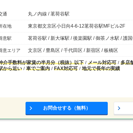
交通
丸ノ内線 / 茗荷谷駅
所在地
東京都文京区小日向4-6-12茗荷谷駅MFビル2F
得意駅
茗荷谷駅 / 新大塚駅 / 後楽園駅 / 御茶ノ水駅 / 護
得意エリア
文京区 / 豊島区 / 千代田区 / 新宿区 / 板橋区
仲介手数料が家賃の半月分（税抜）以下
メール対応可
多店
駅から近い
車でご案内
FAX対応可
地元で長年の実績
お問合せする（無料）