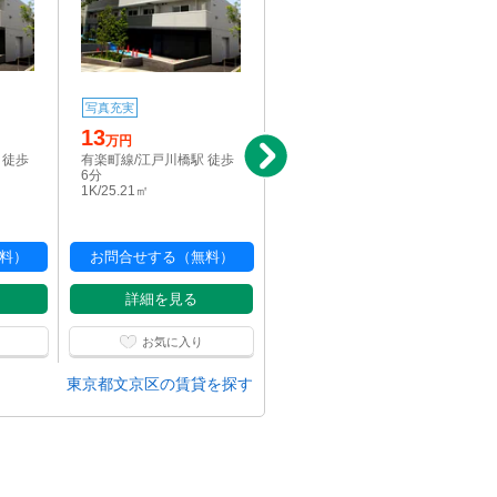
写真充実
写真充実
パノラマ
13
16.6
万円
万円
 徒歩
有楽町線/江戸川橋駅 徒歩
有楽町線/江戸川橋駅 徒歩
6分
6分
1K/25.21㎡
1K/36.05㎡
料）
お問合せする（無料）
お問合せする（無料）
詳細を見る
詳細を見る
お気に入り
お気に入り
東京都文京区の賃貸を探す