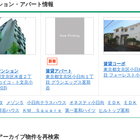
ション・アパート情報
新着
賃貸コーポ
東京都文京区小日
マンション
賃貸アパート
目 フォーレスト
都文京区水道２丁
東京都文京区小日向１丁
スカイコ－ト文京小
目 グランエッグス茗荷
03)
谷
タ
メゾン５
小日向テラスハウス
オネスティ小日向
ＥＤＫ
ＥＤＫ
荷谷ハウス
ＫＭ Ｓｑｕａｒｅ
第一茗和ハイツ
ヒルトップ茗和
アーカイブ物件を再検索