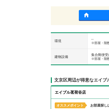
--
環境
※部屋・階
集合郵便受け 
建物設備
※部屋・階
文京区周辺が得意なエイブ
エイブル茗荷谷店
オススメポイント
お部屋探し