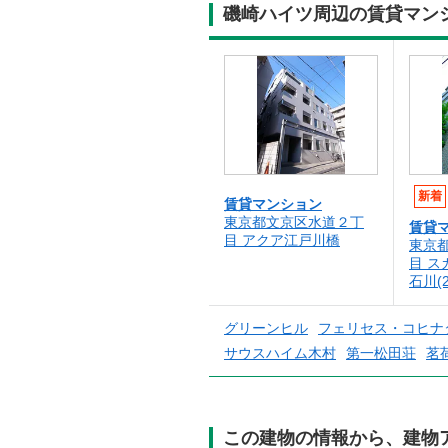
磯崎ハイツ周辺の賃貸マン
新着
賃貸マンション
東京都文京区水道２丁
賃貸
目 アクア江戸川橋
東京
目 
石川(2
グリーンヒル
フェリセス・コヒナ
サウスハイム木村
第一松田荘
茗
この建物の情報から、建物