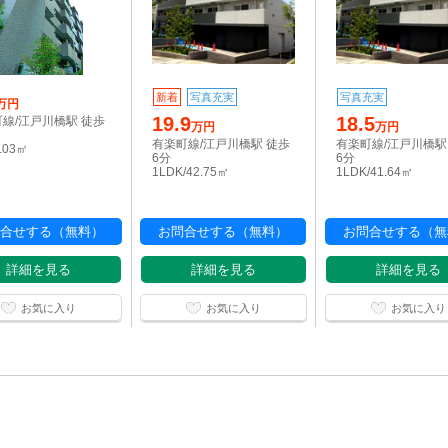
新着
写真充実
写真充実
万円
19.9
18.5
線/江戸川橋駅 徒歩
万円
万円
有楽町線/江戸川橋駅 徒歩
有楽町線/江戸川橋駅
8.03㎡
6分
6分
1LDK/42.75㎡
1LDK/41.64㎡
合せする（無料）
お問合せする（無料）
お問合せする（無
詳細を見る
詳細を見る
詳細を見る
お気に入り
お気に入り
お気に入り