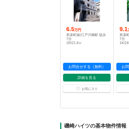
6.5
9.1
万円
有楽町線/江戸川橋駅 徒歩
有楽町
7分
7分
1R/21.8㎡
1K/1
お問合せする（無料）
お問
詳細を見る
お気に入り
磯崎ハイツの基本物件情報