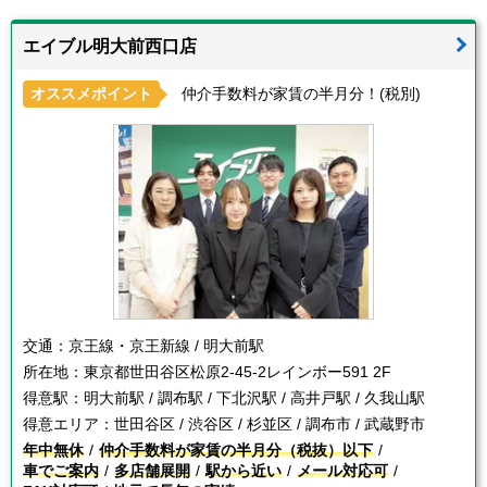
エイブル明大前西口店
オススメポイント
仲介手数料が家賃の半月分！(税別)
交通：
京王線・京王新線 / 明大前駅
所在地：
東京都世田谷区松原2-45-2レインボー591 2F
得意駅：
明大前駅 / 調布駅 / 下北沢駅 / 高井戸駅 / 久我山駅
得意エリア：
世田谷区 / 渋谷区 / 杉並区 / 調布市 / 武蔵野市
年中無休
仲介手数料が家賃の半月分（税抜）以下
車でご案内
多店舗展開
駅から近い
メール対応可