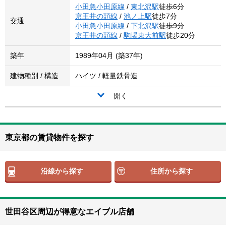
小田急小田原線
/
東北沢駅
徒歩6分
京王井の頭線
/
池ノ上駅
徒歩7分
交通
小田急小田原線
/
下北沢駅
徒歩9分
京王井の頭線
/
駒場東大前駅
徒歩20分
築年
1989年04月 (築37年)
建物種別 / 構造
ハイツ / 軽量鉄骨造
開く
東京都の賃貸物件を探す
沿線から探す
住所から探す
世田谷区周辺が得意なエイブル店舗