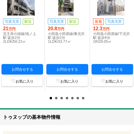
写真充実
駅近
写真充実
駅近
新着
写真充実
21
20.8
12.3
万円
万円
万円
京王井の頭線/池ノ上
小田急小田原線/東北沢
小田急小田原線/下北沢
駅 徒歩2分
駅 徒歩2分
駅 徒歩6分
2LDK/50.22㎡
1LDK/33.77㎡
1R/28.05㎡
お問合せする
お問合せする
お問合せする
お気に入り
お気に入り
お気に入り
トゥヌップの基本物件情報