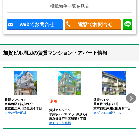
掲載物件一覧を見る
webでお問合せ
電話でお問合せ
加賀ビル周辺の賃貸マンション・アパート情報
賃貸マンション
賃貸ハイツ
新着
西葛西駅 / 徒歩26分
葛西駅 / 徒歩28分
東京都江戸川区船堀６丁目
東京都江戸川区船堀５丁目
賃貸マンション
ステﾕデｲオ船堀
メゾンエスポワ－ル
平井駅 / バス:31分:停歩3分
東京都江戸川区船堀７丁目
エトワ－ル船堀