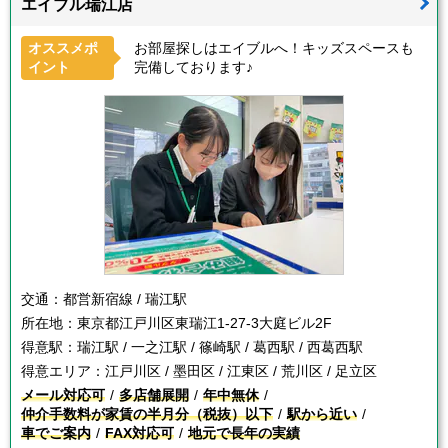
エイブル瑞江店
オススメポ
お部屋探しはエイブルへ！キッズスペースも
イント
完備しております♪
交通：
都営新宿線 / 瑞江駅
所在地：
東京都江戸川区東瑞江1-27-3大庭ビル2F
得意駅：
瑞江駅 / 一之江駅 / 篠崎駅 / 葛西駅 / 西葛西駅
得意エリア：
江戸川区 / 墨田区 / 江東区 / 荒川区 / 足立区
メール対応可
多店舗展開
年中無休
仲介手数料が家賃の半月分（税抜）以下
駅から近い
車でご案内
FAX対応可
地元で長年の実績