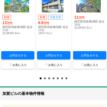
11
新着
新着
写真充実
万円
都営新宿線/船堀駅 徒歩
13
6.8
万円
万円
16分
都営新宿線/船堀駅 徒歩
都営新宿線/船堀駅 徒歩
3LDK/54.31㎡
13分
15分
2LDK/55.44㎡
1K/27.01㎡
お問合せする
お問合せする
お問合せする
お気に入り
お気に入り
お気に入り
加賀ビルの基本物件情報