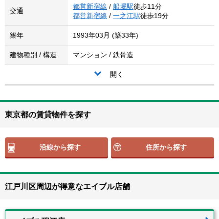
都営新宿線
/
船堀駅
徒歩11分
交通
都営新宿線
/
一之江駅
徒歩19分
築年
1993年03月 (築33年)
建物種別 / 構造
マンション / 鉄骨造
開く
東京都の賃貸物件を探す
沿線から探す
住所から探す
江戸川区周辺が得意なエイブル店舗