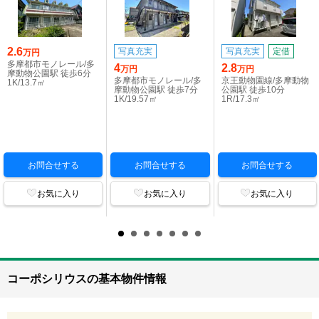
2.6
写真充実
写真充実
定借
万円
多摩都市モノレール/多
4
2.8
万円
万円
摩動物公園駅 徒歩6分
多摩都市モノレール/多
京王動物園線/多摩動物
1K/13.7㎡
摩動物公園駅 徒歩7分
公園駅 徒歩10分
1K/19.57㎡
1R/17.3㎡
お問合せする
お問合せする
お問合せする
お気に入り
お気に入り
お気に入り
コーポシリウスの基本物件情報