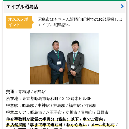
エイブル昭島店
オススメポ
昭島市はもちろん近隣市町村でのお部屋探しは
イント
エイブル昭島店へ！
交通：
青梅線 / 昭島駅
所在地：
東京都昭島市昭和町2-3-12鈴木ビル3F
得意駅：
昭島駅 / 中神駅 / 拝島駅 / 福生駅 / 河辺駅
得意エリア：
昭島市 / 八王子市 / 立川市 / 青梅市 / 日野市
仲介手数料が家賃の半月分（税抜）以下
車でご案内
多店舗展開
駅まで車で送迎可
駅から近い
メール対応可