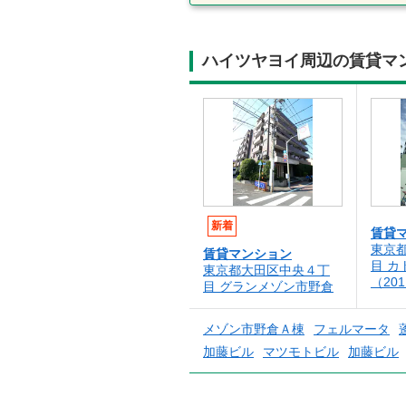
ハイツヤヨイ周辺の賃貸マ
新着
賃貸
東京
賃貸マンション
目 カ
東京都大田区中央４丁
（20
目 グランメゾン市野倉
メゾン市野倉Ａ棟
フェルマータ
加藤ビル
マツモトビル
加藤ビル