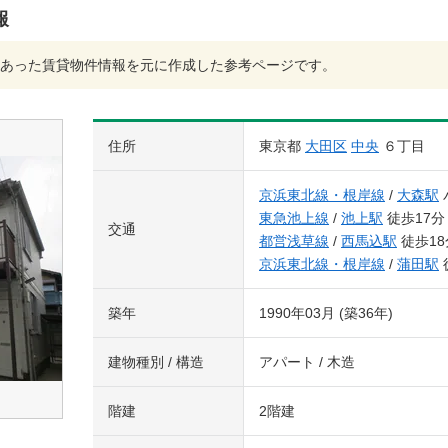
報
あった賃貸物件情報を元に作成した参考ページです。
住所
東京都
大田区
中央
６丁目
京浜東北線・根岸線
/
大森駅
東急池上線
/
池上駅
徒歩17分
交通
都営浅草線
/
西馬込駅
徒歩18
京浜東北線・根岸線
/
蒲田駅
築年
1990年03月 (築36年)
建物種別 / 構造
アパート / 木造
階建
2階建