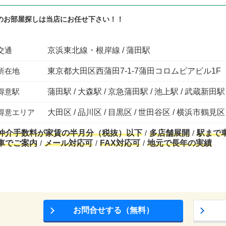
のお部屋探しは当店にお任せ下さい！！
交通
京浜東北線・根岸線 / 蒲田駅
所在地
東京都大田区西蒲田7-1-7蒲田コロムビアビル1F
得意駅
蒲田駅 / 大森駅 / 京急蒲田駅 / 池上駅 / 武蔵新田駅
得意エリア
大田区 / 品川区 / 目黒区 / 世田谷区 / 横浜市鶴見区
仲介手数料が家賃の半月分（税抜）以下
多店舗展開
駅まで
車でご案内
メール対応可
FAX対応可
地元で長年の実績
お問合せする（無料）