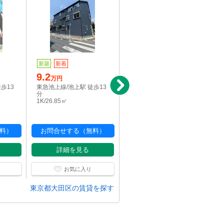
新築
新着
新築
新着
9.2
20.2
万円
万円
歩13
東急池上線/池上駅 徒歩13
東急池上線/池上駅 徒歩13
分
分
1K/26.85㎡
2LDK/63.15㎡
料）
お問合せする（無料）
お問合せする（無料）
詳細を見る
詳細を見る
お気に入り
お気に入り
東京都大田区の賃貸を探す