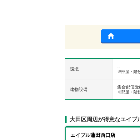
--
環境
※部屋・階
集合郵便受け 
建物設備
※部屋・階
大田区周辺が得意なエイブ
エイブル蒲田西口店