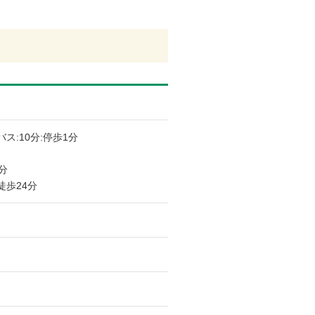
バス:10分:停歩1分
分
徒歩24分