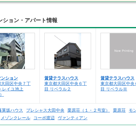
ンション・アパート情報
マンション
賃貸テラスハウス
賃貸テラスハウス
都大田区中央７丁
東京都大田区中央６丁
東京都大田区中央
トレイユ池上
目 リベラル２
目 リベラルⅢ
1）
蓬莱坂ハウス
プレシャス大田中央
栗原荘（１・２号室）
栗原荘
モ
メゾンクレール
コーポ渡辺
ヴァンティアン