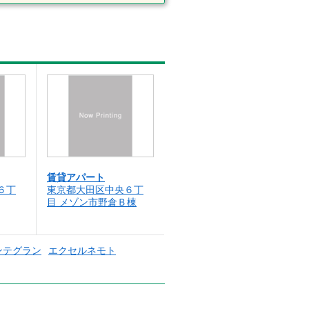
賃貸アパート
６丁
東京都大田区中央６丁
目 メゾン市野倉Ｂ棟
ンテグラン
エクセルネモト