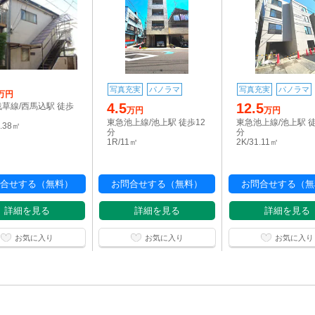
写真充実
パノラマ
写真充実
パノラマ
万円
4.5
12.5
草線/西馬込駅 徒歩
万円
万円
東急池上線/池上駅 徒歩12
東急池上線/池上駅 徒
6.38㎡
分
分
1R/11㎡
2K/31.11㎡
合せする（無料）
お問合せする（無料）
お問合せする（無
詳細を見る
詳細を見る
詳細を見る
お気に入り
お気に入り
お気に入り