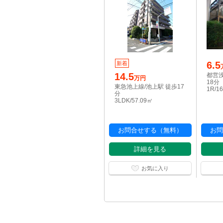
6.5
新着
14.5
都営浅
万円
18分
東急池上線/池上駅 徒歩17
1R/1
分
3LDK/57.09㎡
お問合せする（無料）
お問
詳細を見る
お気に入り