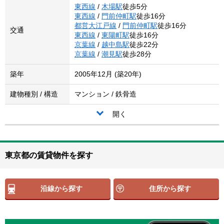
東西線
/
木場駅
徒歩5分
東西線
/
門前仲町駅
徒歩16分
都営大江戸線
/
門前仲町駅
徒歩16分
交通
東西線
/
東陽町駅
徒歩16分
京葉線
/
越中島駅
徒歩22分
京葉線
/
潮見駅
徒歩28分
築年
2005年12月 (築20年)
建物種別 / 構造
マンション / 鉄骨造
開く
東京都の賃貸物件を探す
沿線から探す
住所から探す