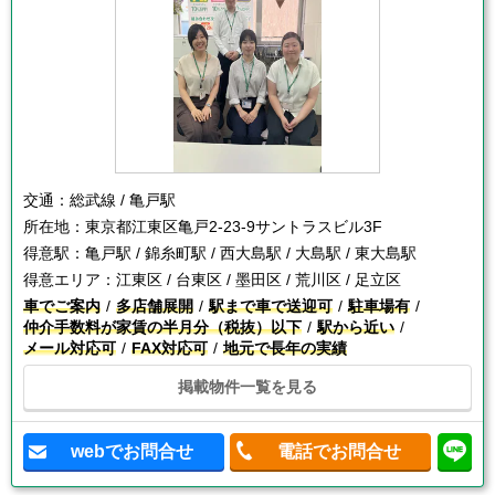
交通：
総武線 / 亀戸駅
所在地：
東京都江東区亀戸2-23-9サントラスビル3F
得意駅：
亀戸駅 / 錦糸町駅 / 西大島駅 / 大島駅 / 東大島駅
得意エリア：
江東区 / 台東区 / 墨田区 / 荒川区 / 足立区
車でご案内
多店舗展開
駅まで車で送迎可
駐車場有
仲介手数料が家賃の半月分（税抜）以下
駅から近い
メール対応可
FAX対応可
地元で長年の実績
掲載物件一覧を見る
webでお問合せ
電話でお問合せ