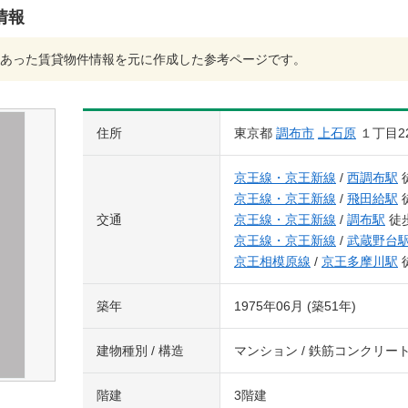
情報
あった賃貸物件情報を元に作成した参考ページです。
住所
東京都
調布市
上石原
１丁目2
京王線・京王新線
/
西調布駅
京王線・京王新線
/
飛田給駅
交通
京王線・京王新線
/
調布駅
徒歩
京王線・京王新線
/
武蔵野台
京王相模原線
/
京王多摩川駅
築年
1975年06月 (築51年)
建物種別 / 構造
マンション / 鉄筋コンクリー
階建
3階建