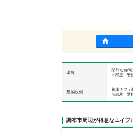
閑静な住宅地
環境
※部屋・階
都市ガス /
建物設備
※部屋・階
調布市周辺が得意なエイブ