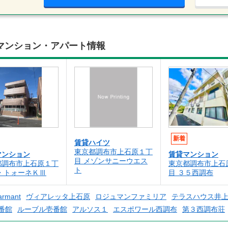
マンション・アパート情報
新着
賃貸ハイツ
東京都調布市上石原１丁
マンション
賃貸マンション
目 メゾンサニーウエス
都調布市上石原１丁
東京都調布市上石
ト
・トォーネＫⅢ
目 ３５西調布
armant
ヴィアレッタ上石原
ロジュマンファミリア
テラスハウス井
番館
ルーブル壱番館
アルソス１
エスポワール西調布
第３西調布荘