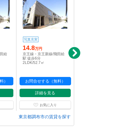
4.6
写真充実
万円
14.8
京王線・京王新線/飛田給
万円
駅 徒歩6分
飛田給
京王線・京王新線/飛田給
1K/19.87㎡
駅 徒歩6分
2LDK/52.7㎡
料）
お問合せする（無料）
お問合せする（無料）
詳細を見る
詳細を見る
お気に入り
お気に入り
東京都調布市の賃貸を探す