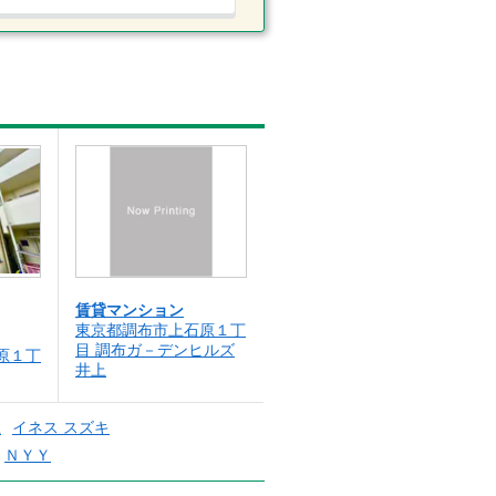
賃貸マンション
東京都調布市上石原１丁
目 調布ガ－デンヒルズ
原１丁
井上
上
イネス スズキ
ＮＹＹ