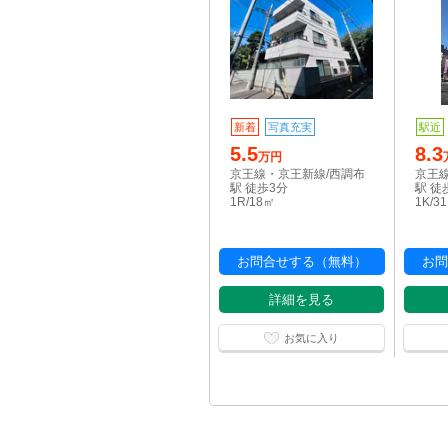
新着
写真充実
駅近
5.5
8.3
万円
京王線・京王新線/西調布
京王
駅 徒歩3分
駅 徒
1R/18㎡
1K/3
お問合せする（無料）
お問
詳細を見る
お気に入り