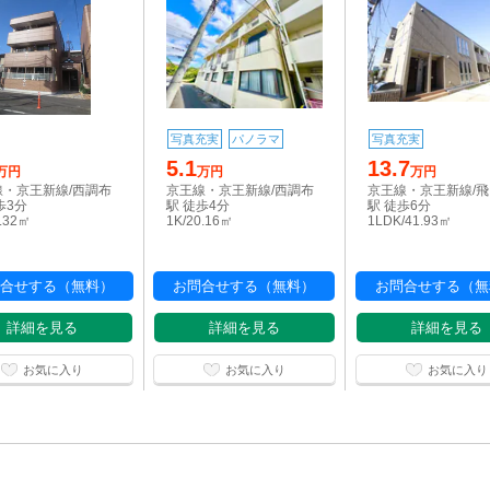
写真充実
パノラマ
写真充実
5.1
13.7
万円
万円
万円
線・京王新線/西調布
京王線・京王新線/西調布
京王線・京王新線/
歩3分
駅 徒歩4分
駅 徒歩6分
1.32㎡
1K/20.16㎡
1LDK/41.93㎡
合せする（無料）
お問合せする（無料）
お問合せする（無
詳細を見る
詳細を見る
詳細を見る
お気に入り
お気に入り
お気に入り