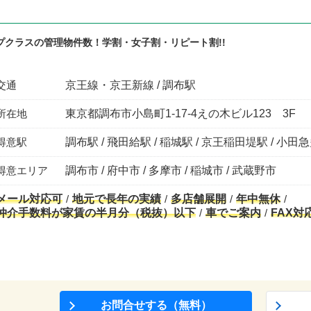
プクラスの管理物件数！学割・女子割・リピート割!!
交通
京王線・京王新線 / 調布駅
所在地
東京都調布市小島町1-17-4えの木ビル123 3F
得意駅
調布駅 / 飛田給駅 / 稲城駅 / 京王稲田堤駅 / 
得意エリア
調布市 / 府中市 / 多摩市 / 稲城市 / 武蔵野市
メール対応可
地元で長年の実績
多店舗展開
年中無休
仲介手数料が家賃の半月分（税抜）以下
車でご案内
FAX対
お問合せする（無料）