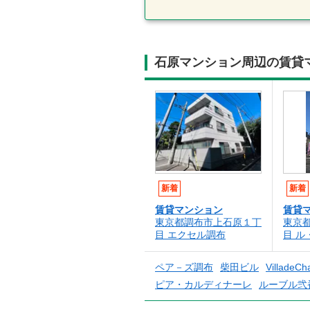
石原マンション周辺の賃貸
新着
新着
賃貸マンション
賃貸
東京都調布市上石原１丁
東京
目 エクセル調布
目 ル
ペア－ズ調布
柴田ビル
VilladeCh
ピア・カルディナーレ
ルーブル弐