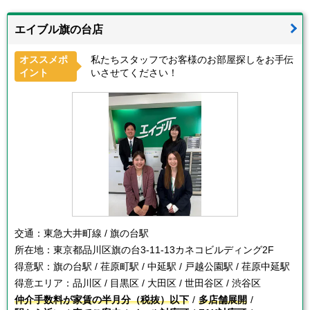
エイブル旗の台店
オススメポ
私たちスタッフでお客様のお部屋探しをお手伝
イント
いさせてください！
交通：
東急大井町線 / 旗の台駅
所在地：
東京都品川区旗の台3-11-13カネコビルディング2F
得意駅：
旗の台駅 / 荏原町駅 / 中延駅 / 戸越公園駅 / 荏原中延駅
得意エリア：
品川区 / 目黒区 / 大田区 / 世田谷区 / 渋谷区
仲介手数料が家賃の半月分（税抜）以下
多店舗展開