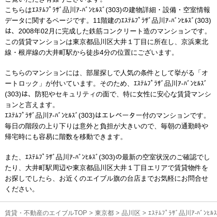
こちらはｴｽﾃﾑﾌﾟﾗｻﾞ品川ｱ-ﾊﾞﾝﾋﾙｽﾞ(303)の建物詳細・設備・空室情報
データに関するページです。11階建のｴｽﾃﾑﾌﾟﾗｻﾞ品川ｱ-ﾊﾞﾝﾋﾙｽﾞ(303)
は、2008年02月に完成した鉄筋コンクリート造のマンションです。
この賃貸マンションは東京都品川区大井１丁目に所在し、京浜東北
線・根岸線の大井町駅から徒歩4分の位置にございます。
こちらのマンションには、部屋探しで人気の条件として挙がる「オ
ートロック」が付いています。そのため、ｴｽﾃﾑﾌﾟﾗｻﾞ品川ｱ-ﾊﾞﾝﾋﾙｽﾞ
(303)は、防犯やセキュリティの面で、特に女性に安心な賃貸マンシ
ョンと言えます。
ｴｽﾃﾑﾌﾟﾗｻﾞ品川ｱ-ﾊﾞﾝﾋﾙｽﾞ(303)はエレベーター付のマンションです。
毎日の階段の上り下りは意外と負担が大きいので、毎朝の通勤時や
帰宅時にも容易に階数を移動できます。
また、ｴｽﾃﾑﾌﾟﾗｻﾞ品川ｱ-ﾊﾞﾝﾋﾙｽﾞ(303)の最新の空室状況のご確認でし
たり、大井町駅周辺や東京都品川区大井１丁目エリアで賃貸物件を
お探しでしたら、お近くのエイブル旗の台店までお気軽にお問合せ
ください。
賃貸・不動産のエイブルTOP
>
東京都
>
品川区
>
ｴｽﾃﾑﾌﾟﾗｻﾞ品川ｱ-ﾊﾞ