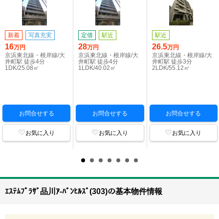
新着
写真充実
定借
駅近
駅近
16
28
26.5
万円
万円
万円
京浜東北線・根岸線/大
京浜東北線・根岸線/大
京浜東北線・根岸線/大
井町駅 徒歩4分
井町駅 徒歩4分
井町駅 徒歩3分
1DK/25.08㎡
1LDK/40.02㎡
2LDK/55.12㎡
お問合せする
お問合せする
お問合せする
お気に入り
お気に入り
お気に入り
ｴｽﾃﾑﾌﾟﾗｻﾞ品川ｱ-ﾊﾞﾝﾋﾙｽﾞ(303)の基本物件情報