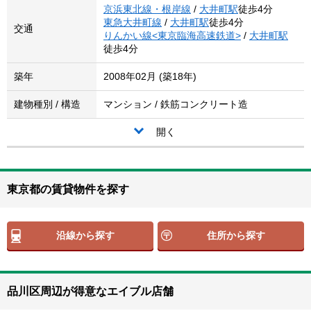
京浜東北線・根岸線
/
大井町駅
徒歩4分
東急大井町線
/
大井町駅
徒歩4分
交通
りんかい線<東京臨海高速鉄道>
/
大井町駅
徒歩4分
築年
2008年02月 (築18年)
建物種別 / 構造
マンション / 鉄筋コンクリート造
開く
東京都の賃貸物件を探す
沿線から探す
住所から探す
品川区周辺が得意なエイブル店舗