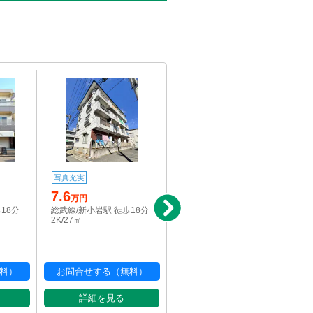
写真充実
写真充実
7.6
8
万円
万円
18分
総武線/新小岩駅 徒歩18分
京成押上線/京成立石駅 徒
2K/27㎡
歩15分
2DK/39.66㎡
料）
お問合せする（無料）
お問合せする（無料）
詳細を見る
詳細を見る