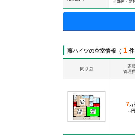
※部屋・階
1
藤ハイツの空室情報（
件
家
間取図
管理
7
万
--