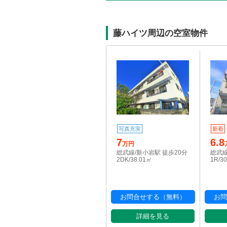
藤ハイツ周辺の空室物件
写真充実
新着
7
6.8
万円
総武線/新小岩駅 徒歩20分
総武線
2DK/38.01㎡
1R/3
お問合せする（無料）
お問
詳細を見る