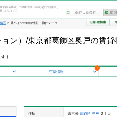
東京都 葛飾区）の建物情報|不動産賃貸の物件探し
探しのエイブル
飾区
藤ハイツの建物情報・物件データ
ョン）/東京都葛飾区奥戸の賃貸
ます！
1
空室情報
住所
東京都
葛飾区
奥戸
３丁目