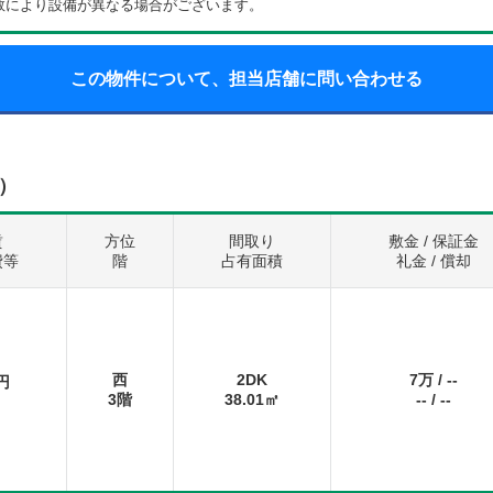
数により設備が異なる場合がございます。
この物件について、担当店舗に問い合わせる
）
賃
方位
間取り
敷金 / 保証金
費等
階
占有面積
礼金 / 償却
西
2DK
7万
/
--
円
3階
38.01㎡
--
/
--
円