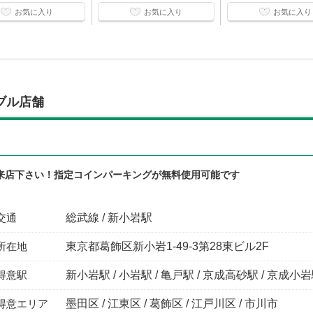
お気に入り
お気に入り
お気に入り
ブル店舗
来店下さい！指定コインパーキングが無料使用可能です
交通
総武線 / 新小岩駅
所在地
東京都葛飾区新小岩1-49-3第28東ビル2F
得意駅
新小岩駅 / 小岩駅 / 亀戸駅 / 京成高砂駅 / 京成小
得意エリア
墨田区 / 江東区 / 葛飾区 / 江戸川区 / 市川市