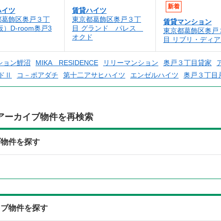
新着
ハイツ
賃貸ハイツ
都葛飾区奥戸３丁
東京都葛飾区奥戸３丁
賃貸マンション
仮）D-room奥戸3
目 グランド パレス
東京都葛飾区奥戸
オクド
目 リブリ・ディア
ション鯉沼
MIKA RESIDENCE
リリーマンション
奥戸３丁目貸家
ドⅡ
コ－ポアダチ
第十二アサヒハイツ
エンゼルハイツ
奥戸３丁目
アーカイブ物件を再検索
ブ物件を探す
イブ物件を探す