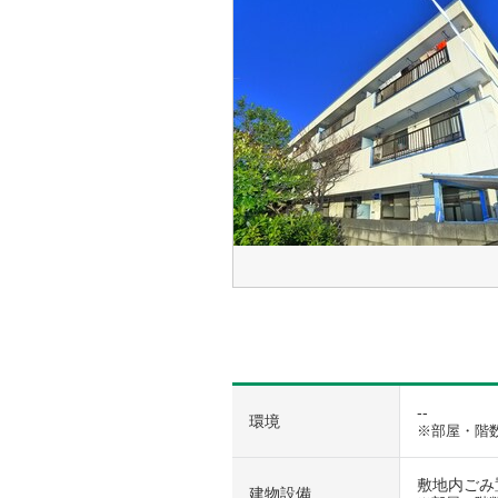
--
環境
※部屋・階
敷地内ごみ置き
建物設備