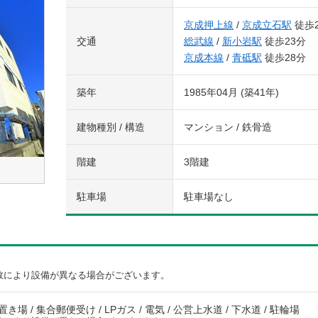
京成押上線
/
京成立石駅
徒歩
交通
総武線
/
新小岩駅
徒歩23分
京成本線
/
青砥駅
徒歩28分
築年
1985年04月 (築41年)
建物種別 / 構造
マンション / 鉄骨造
階建
3階建
駐車場
駐車場なし
数により設備が異なる場合がございます。
場 / 集合郵便受け / LPガス / 電気 / 公営上水道 / 下水道 / 駐輪場