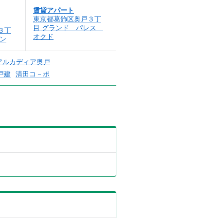
賃貸アパート
東京都葛飾区奥戸３丁
目 グランド パレス
３丁
オクド
ン
アルカディア奥戸
戸建
清田コ－ポ