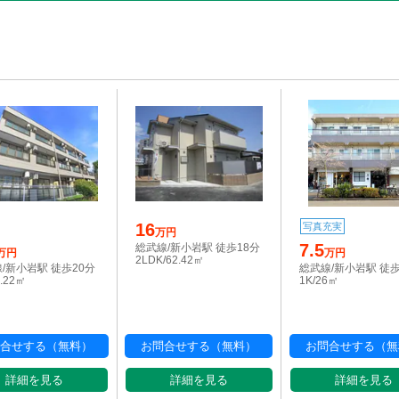
16
写真充実
万円
7.5
総武線/新小岩駅 徒歩18分
万円
万円
2LDK/62.42㎡
/新小岩駅 徒歩20分
総武線/新小岩駅 徒歩
0.22㎡
1K/26㎡
合せする（無料）
お問合せする（無料）
お問合せする（無
詳細を見る
詳細を見る
詳細を見る