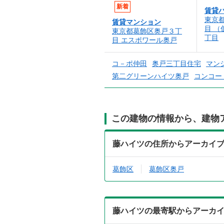
新着
賃貸
東京
賃貸マンション
目 （
東京都葛飾区奥戸３丁
丁目
目 エスポワール奥戸
コ－ポ仲田
奥戸三丁目住宅
マン
第二グリーンハイツ奥戸
コンコー
この建物の情報から、建物
藤ハイツの住所からアーカイ
葛飾区
葛飾区奥戸
藤ハイツの最寄駅からアーカ