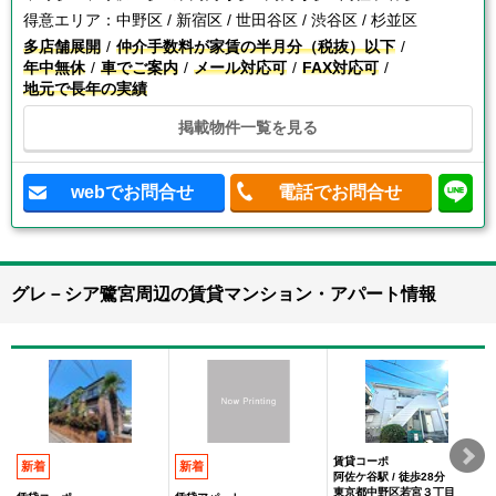
得意エリア：
中野区 / 新宿区 / 世田谷区 / 渋谷区 / 杉並区
多店舗展開
仲介手数料が家賃の半月分（税抜）以下
年中無休
車でご案内
メール対応可
FAX対応可
地元で長年の実績
掲載物件一覧を見る
webでお問合せ
電話でお問合せ
グレ－シア鷺宮周辺の賃貸マンション・アパート情報
賃貸コーポ
新着
新着
阿佐ケ谷駅 / 徒歩28分
東京都中野区若宮３丁目