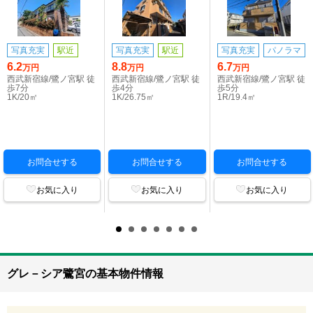
写真充実
駅近
写真充実
駅近
写真充実
パノラマ
6.2
8.8
6.7
万円
万円
万円
西武新宿線/鷺ノ宮駅 徒
西武新宿線/鷺ノ宮駅 徒
西武新宿線/鷺ノ宮駅 徒
歩7分
歩4分
歩5分
1K/20㎡
1K/26.75㎡
1R/19.4㎡
お問合せする
お問合せする
お問合せする
お気に入り
お気に入り
お気に入り
グレ－シア鷺宮の基本物件情報