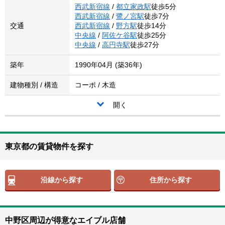
西武新宿線
/
都立家政駅
徒歩5分
西武新宿線
/
鷺ノ宮駅
徒歩7分
交通
西武新宿線
/
野方駅
徒歩14分
中央線
/
阿佐ケ谷駅
徒歩25分
中央線
/
高円寺駅
徒歩27分
築年
1990年04月 (築36年)
建物種別 / 構造
コーポ / 木造
開く
東京都の賃貸物件を探す
沿線から探す
住所から探す
中野区周辺が得意なエイブル店舗