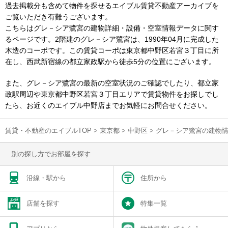
過去掲載分も含めて物件を探せるエイブル賃貸不動産アーカイブを
ご覧いただき有難うございます。
こちらはグレ－シア鷺宮の建物詳細・設備・空室情報データに関す
るページです。2階建のグレ－シア鷺宮は、1990年04月に完成した
木造のコーポです。この賃貸コーポは東京都中野区若宮３丁目に所
在し、西武新宿線の都立家政駅から徒歩5分の位置にございます。
また、グレ－シア鷺宮の最新の空室状況のご確認でしたり、都立家
政駅周辺や東京都中野区若宮３丁目エリアで賃貸物件をお探しでし
たら、お近くのエイブル中野店までお気軽にお問合せください。
賃貸・不動産のエイブルTOP
>
東京都
>
中野区
>
グレ－シア鷺宮の建物
別の探し方でお部屋を探す
沿線・駅から
住所から
店舗を探す
特集一覧