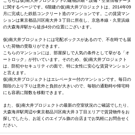
こちらは仮)南大井プロジェクトの建物詳細・設備・空室情報データ
に関するページです。6階建の仮)南大井プロジェクトは、2014年09
月に完成した鉄筋コンクリート造のマンションです。この賃貸マン
ションは東京都品川区南大井３丁目に所在し、京急本線・久里浜線
の大森海岸駅から徒歩4分の位置にございます。
仮)南大井プロジェクトには宅配ボックスがあるので、不在時でも届
いた荷物の受取りができます。
こちらのマンションには、部屋探しで人気の条件として挙がる「オ
ートロック」が付いています。そのため、仮)南大井プロジェクト
は、防犯やセキュリティの面で、特に女性に安心な賃貸マンション
と言えます。
仮)南大井プロジェクトはエレベーター付のマンションです。毎日の
階段の上り下りは意外と負担が大きいので、毎朝の通勤時や帰宅時
にも容易に階数を移動できます。
また、仮)南大井プロジェクトの最新の空室状況のご確認でしたり、
大森海岸駅周辺や東京都品川区南大井３丁目エリアで賃貸物件をお
探しでしたら、お近くのエイブル旗の台店までお気軽にお問合せく
ださい。