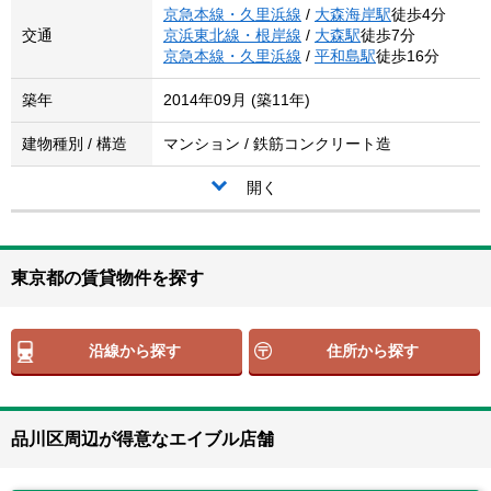
京急本線・久里浜線
/
大森海岸駅
徒歩4分
交通
京浜東北線・根岸線
/
大森駅
徒歩7分
京急本線・久里浜線
/
平和島駅
徒歩16分
築年
2014年09月 (築11年)
建物種別 / 構造
マンション / 鉄筋コンクリート造
開く
東京都の賃貸物件を探す
沿線から探す
住所から探す
品川区周辺が得意なエイブル店舗