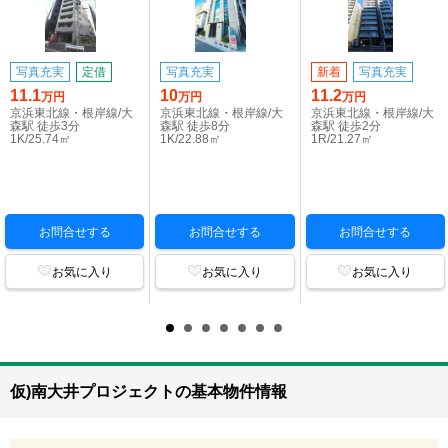
写真充実
定借
写真充実
新着
写真充実
11.1
10
11.2
万円
万円
万円
京浜東北線・根岸線/大
京浜東北線・根岸線/大
京浜東北線・根岸線/大
森駅 徒歩3分
森駅 徒歩8分
森駅 徒歩2分
1K/25.74㎡
1K/22.88㎡
1R/21.27㎡
お問合せする
お問合せする
お問合せする
お気に入り
お気に入り
お気に入り
仮)南大井プロジェクトの基本物件情報