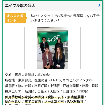
エイブル旗の台店
オススメポ
私たちスタッフでお客様のお部屋探しをお手伝
イント
いさせてください！
交通：
東急大井町線 / 旗の台駅
所在地：
東京都品川区旗の台3-11-13カネコビルディング2F
得意駅：
旗の台駅 / 荏原町駅 / 中延駅 / 戸越公園駅 / 荏原中延駅
得意エリア：
品川区 / 目黒区 / 大田区 / 世田谷区 / 渋谷区
仲介手数料が家賃の半月分（税抜）以下
多店舗展開
駅から近い
車でご案内
メール対応可
FAX対応可