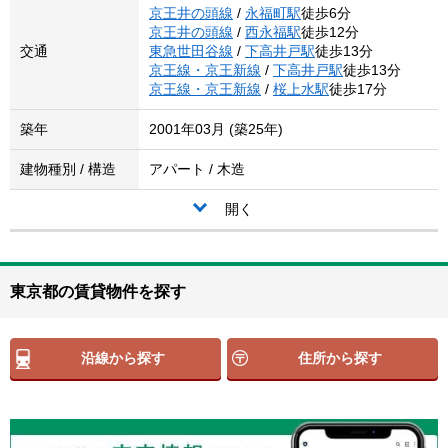
京王井の頭線
/
永福町駅
徒歩6分
京王井の頭線
/
西永福駅
徒歩12分
交通
東急世田谷線
/
下高井戸駅
徒歩13分
京王線・京王新線
/
下高井戸駅
徒歩13分
京王線・京王新線
/
桜上水駅
徒歩17分
築年
2001年03月 (築25年)
建物種別 / 構造
アパート / 木造
開く
東京都の賃貸物件を探す
沿線から探す
住所から探す