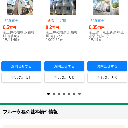
写真充実
新着
定借
写真充実
6.5
9.2
6.85
万円
万円
万円
京王井の頭線/永福町
京王井の頭線/永福町
京王線・京王新線/桜上
駅 徒歩8分
駅 徒歩7分
水駅 徒歩8分
1R/14.49㎡
1K/22.35㎡
1R/19㎡
お問合せする
お問合せする
お問合せする
お気に入り
お気に入り
お気に入り
フルー永福の基本物件情報