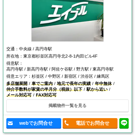
交通：
中央線 / 高円寺駅
所在地：
東京都杉並区高円寺北2-8-1内田ビル4F
得意駅：
高円寺駅 / 新高円寺駅 / 阿佐ケ谷駅 / 野方駅 / 東高円寺駅
得意エリア：
杉並区 / 中野区 / 新宿区 / 渋谷区 / 練馬区
多店舗展開
車でご案内
地元で長年の実績
年中無休
仲介手数料が家賃の半月分（税抜）以下
駅から近い
メール対応可
FAX対応可
掲載物件一覧を見る
webでお問合せ
電話でお問合せ