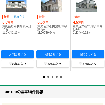
新着
写真充実
新着
新着
5.5
5.5
4.5
万円
万円
万円
東武佐野線/田沼駅 徒歩
東武佐野線/田沼駅 車移
東武佐野線/田沼駅 車移
17分
動4分
動3分
1LDK/41.26㎡
1LDK/49.64㎡
1LDK/40.92㎡
お問合せする
お問合せする
お問合せする
お気に入り
お気に入り
お気に入り
Lumiereの基本物件情報