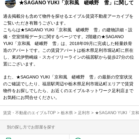
★SAGANO YUKI「京和風 嵯峨野 雪」に関して
過去掲載分も含めて物件を探せるエイブル賃貸不動産アーカイブを
ご覧いただき有難うございます。
こちらは★SAGANO YUKI「京和風 嵯峨野 雪」の建物詳細・設
備・空室情報データに関するページです。2階建の★SAGANO
YUKI「京和風 嵯峨野 雪」は、2018年09月に完成した軽量鉄骨
造のアパートです。この賃貸アパートは栃木県足利市堀込町に所在
し、東武伊勢崎線・スカイツリーラインの福居駅から徒歩27分の位
置にございます。
また、★SAGANO YUKI「京和風 嵯峨野 雪」の最新の空室状況
のご確認でしたり、福居駅周辺や栃木県足利市堀込町エリアで賃貸
物件をお探しでしたら、お近くのエイブルネットワーク足利店まで
お気軽にお問合せください。
賃貸・不動産のエイブルTOP
>
栃木県
>
足利市
>
★SAGANO YUKI
別の探し方でお部屋を探す