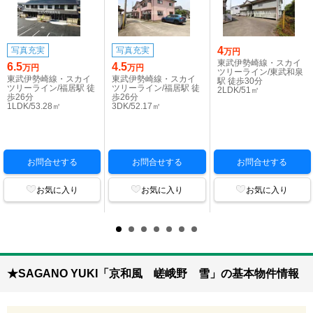
4
写真充実
写真充実
万円
東武伊勢崎線・スカイ
6.5
4.5
万円
万円
ツリーライン/東武和泉
東武伊勢崎線・スカイ
東武伊勢崎線・スカイ
駅 徒歩30分
ツリーライン/福居駅 徒
ツリーライン/福居駅 徒
2LDK/51㎡
歩26分
歩26分
1LDK/53.28㎡
3DK/52.17㎡
お問合せする
お問合せする
お問合せする
お気に入り
お気に入り
お気に入り
★SAGANO YUKI「京和風 嵯峨野 雪」の基本物件情報