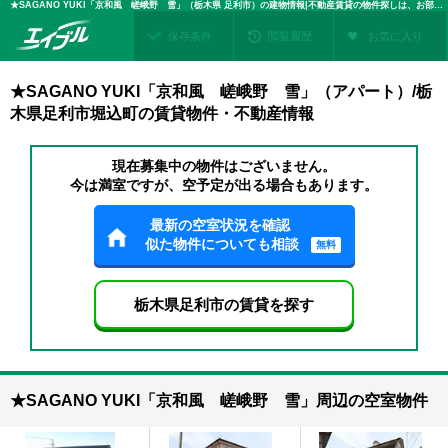
★SAGANO YUKI「京和風 嵯峨野 雪」（栃木県 足利市）の建物情報|不動産賃貸の物件探しは、お部屋探しのエイブル
保存条件
閲覧履歴
お気に入り
★SAGANO YUKI「京和風 嵯峨野 雪」（アパート）/栃
木県足利市堀込町の賃貸物件・不動産情報
現在募集中の物件はございません。
今は満室ですが、空予定が出る場合もあります。
最新の空室状況を確認
似た物件についても相談
無料
栃木県足利市の賃貸を探す
★SAGANO YUKI「京和風 嵯峨野 雪」周辺の空室物件