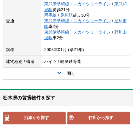
東武伊勢崎線・スカイツリーライン
/
東武和
泉駅
徒歩21分
両毛線
/
足利駅
徒歩30分
交通
東武伊勢崎線・スカイツリーライン
/
足利市
駅
車2分
東武伊勢崎線・スカイツリーライン
/
野州山
辺駅
車2分
築年
2005年01月 (築21年)
建物種別 / 構造
ハイツ / 軽量鉄骨造
開く
栃木県の賃貸物件を探す
沿線から探す
住所から探す