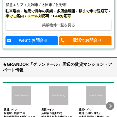
得意エリア：
足利市 / 太田市 / 佐野市
駐車場有
地元で長年の実績
多店舗展開
駅まで車で送迎可
車でご案内
メール対応可
FAX対応可
掲載物件一覧を見る
webでお問合せ
電話でお問合せ
★GRANDOR「グランドール」周辺の賃貸マンション・ア
パート情報
賃貸ハイツ
賃貸ハイツ
賃貸ハイツ
足利駅 / 徒歩29分
足利駅 / 徒歩29分
野州山辺駅 / 車2分
栃木県足利市八幡町２丁目
栃木県足利市八幡町２丁目
栃木県足利市八幡町2丁目