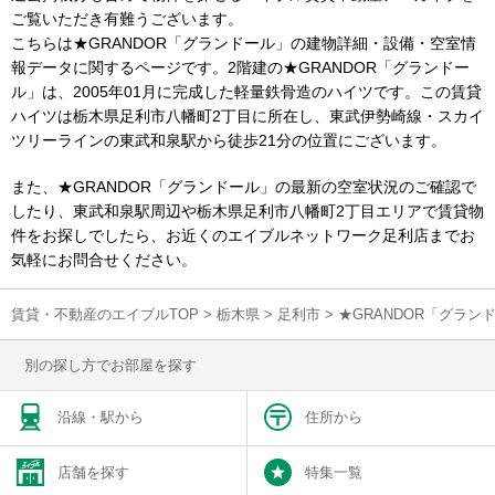
ご覧いただき有難うございます。
こちらは★GRANDOR「グランドール」の建物詳細・設備・空室情
報データに関するページです。2階建の★GRANDOR「グランドー
ル」は、2005年01月に完成した軽量鉄骨造のハイツです。この賃貸
ハイツは栃木県足利市八幡町2丁目に所在し、東武伊勢崎線・スカイ
ツリーラインの東武和泉駅から徒歩21分の位置にございます。
また、★GRANDOR「グランドール」の最新の空室状況のご確認で
したり、東武和泉駅周辺や栃木県足利市八幡町2丁目エリアで賃貸物
件をお探しでしたら、お近くのエイブルネットワーク足利店までお
気軽にお問合せください。
賃貸・不動産のエイブルTOP
>
栃木県
>
足利市
>
★GRANDOR「グラ
別の探し方でお部屋を探す
沿線・駅から
住所から
店舗を探す
特集一覧