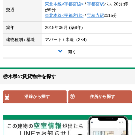
東北本線<宇都宮線>
/
宇都宮駅
バス:20分:停
交通
歩9分
東北本線<宇都宮線>
/
宝積寺駅
車15分
築年
2018年06月 (築8年)
建物種別 / 構造
アパート / 木造（2×4)
開く
栃木県の賃貸物件を探す
沿線から探す
住所から探す