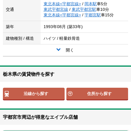
東北本線<宇都宮線>
/
岡本駅
車5分
交通
東武宇都宮線
/
東武宇都宮駅
車10分
東北本線<宇都宮線>
/
宇都宮駅
車15分
築年
1993年08月 (築33年)
建物種別 / 構造
ハイツ / 軽量鉄骨造
開く
栃木県の賃貸物件を探す
沿線から探す
住所から探す
宇都宮市周辺が得意なエイブル店舗