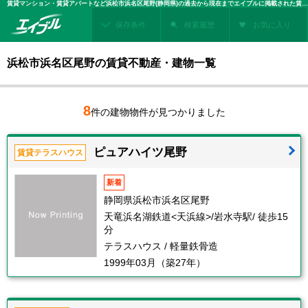
賃貸マンション・賃貸アパートなど浜松市浜名区尾野(静岡県)の過去から現在までエイブルに掲載された賃貸住宅情報・建物情報を検索！不動産賃貸を探すなら、お部屋探しのエイブル
保存条件
検索履歴
お気に入り
浜松市浜名区尾野の賃貸不動産・建物一覧
8
件の建物物件が見つかりました
ピュアハイツ尾野
賃貸テラスハウス
新着
静岡県浜松市浜名区尾野
天竜浜名湖鉄道<天浜線>/岩水寺駅/ 徒歩15
分
テラスハウス / 軽量鉄骨造
1999年03月（築27年）