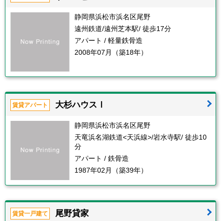
静岡県浜松市浜名区尾野
遠州鉄道/遠州芝本駅/ 徒歩17分
アパート / 軽量鉄骨造
2008年07月（築18年）
大杉ハウスⅠ
賃貸アパート
静岡県浜松市浜名区尾野
天竜浜名湖鉄道<天浜線>/岩水寺駅/ 徒歩10
分
アパート / 鉄骨造
1987年02月（築39年）
尾野貸家
賃貸一戸建て