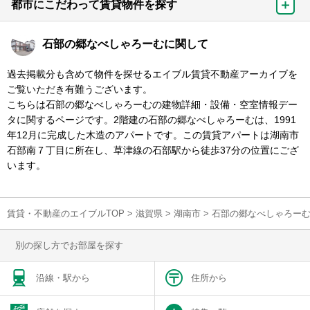
都市にこだわって賃貸物件を探す
石部の郷なべしゃろーむに関して
過去掲載分も含めて物件を探せるエイブル賃貸不動産アーカイブを
ご覧いただき有難うございます。
こちらは石部の郷なべしゃろーむの建物詳細・設備・空室情報デー
タに関するページです。2階建の石部の郷なべしゃろーむは、1991
年12月に完成した木造のアパートです。この賃貸アパートは湖南市
石部南７丁目に所在し、草津線の石部駅から徒歩37分の位置にござ
います。
賃貸・不動産のエイブルTOP
>
滋賀県
>
湖南市
>
石部の郷なべしゃろー
別の探し方でお部屋を探す
沿線・駅から
住所から