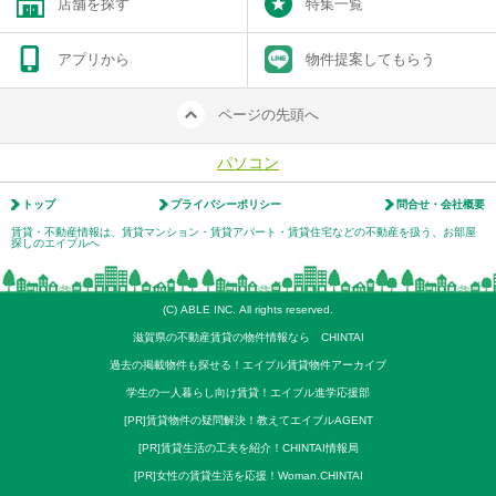
店舗を探す
特集一覧
アプリから
物件提案してもらう
ページの先頭へ
パソコン
トップ
プライバシーポリシー
問合せ・会社概要
賃貸・不動産情報は、賃貸マンション・賃貸アパート・賃貸住宅などの不動産を扱う、お部屋
探しのエイブルへ
(C) ABLE INC. All rights reserved.
滋賀県の不動産賃貸の物件情報なら CHINTAI
過去の掲載物件も探せる！エイブル賃貸物件アーカイブ
学生の一人暮らし向け賃貸！エイブル進学応援部
[PR]賃貸物件の疑問解決！教えてエイブルAGENT
[PR]賃貸生活の工夫を紹介！CHINTAI情報局
[PR]女性の賃貸生活を応援！Woman.CHINTAI