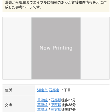
過去から現在までエイブルに掲載のあった賃貸物件情報を元に作
成した参考ページです。
住所
湖南市
石部南
７丁目
草津線
/
石部駅
徒歩37分
交通
草津線
/
甲西駅
徒歩38分
草津線
/
三雲駅
徒歩87分