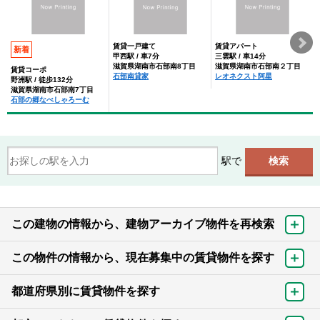
賃貸一戸建て
賃貸アパート
新着
甲西駅 / 車7分
三雲駅 / 車14分
滋賀県湖南市石部南8丁目
滋賀県湖南市石部南２丁目
賃貸コーポ
石部南貸家
レオネクスト阿星
野洲駅 / 徒歩132分
滋賀県湖南市石部南7丁目
石部の郷なべしゃろーむ
駅で
この建物の情報から、建物アーカイブ物件を再検索
この物件の情報から、現在募集中の賃貸物件を探す
都道府県別に賃貸物件を探す