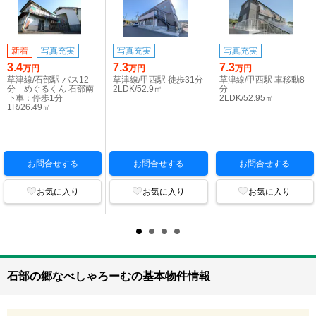
新着
写真充実
写真充実
写真充実
3.4
7.3
7.3
万円
万円
万円
草津線/石部駅 バス12
草津線/甲西駅 徒歩31分
草津線/甲西駅 車移動8
分 めぐるくん 石部南
2LDK/52.9㎡
分
下車：停歩1分
2LDK/52.95㎡
1R/26.49㎡
お問合せする
お問合せする
お問合せする
お気に入り
お気に入り
お気に入り
石部の郷なべしゃろーむの基本物件情報