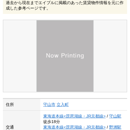
過去から現在までエイブルに掲載のあった賃貸物件情報を元に作
成した参考ページです。
住所
守山市
立入町
東海道本線<琵琶湖線・JR京都線>
/
守山駅
徒歩18分
交通
東海道本線<琵琶湖線・JR京都線>
/
野洲駅