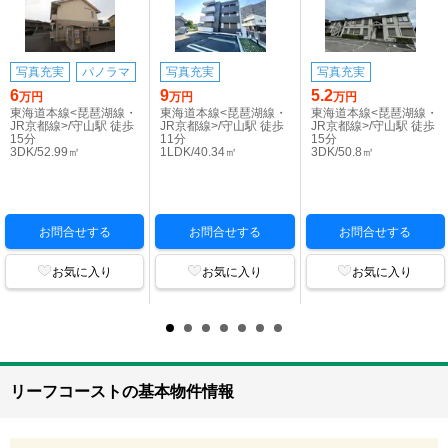
写真充実
パノラマ
写真充実
写真充実
6
9
5.2
万円
万円
万円
東海道本線<琵琶湖線・
東海道本線<琵琶湖線・
東海道本線<琵琶湖線・
JR京都線>/守山駅 徒歩
JR京都線>/守山駅 徒歩
JR京都線>/守山駅 徒歩
15分
11分
15分
3DK/52.99㎡
1LDK/40.34㎡
3DK/50.8㎡
お問合せする
お問合せする
お問合せする
お気に入り
お気に入り
お気に入り
リーフコーストの基本物件情報