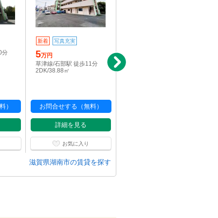
新着
写真充実
新着
5
5
0分
万円
万円
草津線/石部駅 徒歩11分
草津線/石部駅 徒歩11分
2DK/38.88㎡
2DK/38.88㎡
料）
お問合せする（無料）
お問合せする（無料）
詳細を見る
詳細を見る
お気に入り
お気に入り
滋賀県湖南市の賃貸を探す