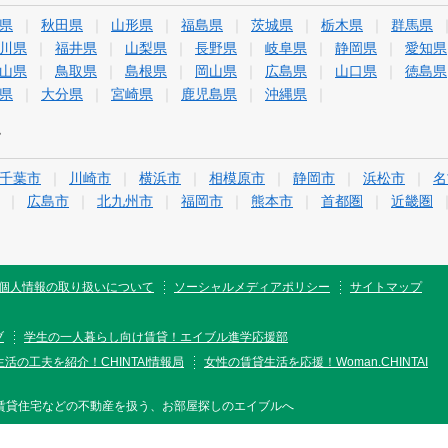
県
秋田県
山形県
福島県
茨城県
栃木県
群馬県
川県
福井県
山梨県
長野県
岐阜県
静岡県
愛知県
山県
鳥取県
島根県
岡山県
広島県
山口県
徳島県
県
大分県
宮崎県
鹿児島県
沖縄県
す
千葉市
川崎市
横浜市
相模原市
静岡市
浜松市
名
広島市
北九州市
福岡市
熊本市
首都圏
近畿圏
個人情報の取り扱いについて
ソーシャルメディアポリシー
サイトマップ
ブ
学生の一人暮らし向け賃貸！エイブル進学応援部
活の工夫を紹介！CHINTAI情報局
女性の賃貸生活を応援！Woman.CHINTAI
賃貸住宅などの不動産を扱う、お部屋探しのエイブルへ