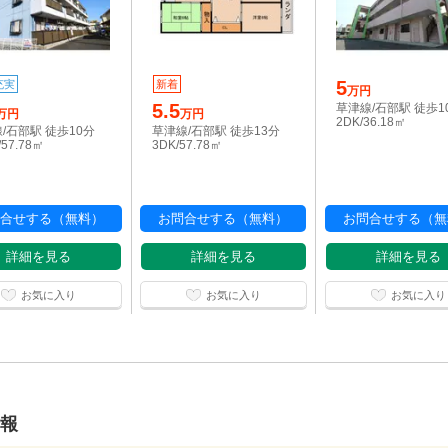
5
充実
新着
万円
5.5
草津線/石部駅 徒歩1
万円
万円
2DK/36.18㎡
/石部駅 徒歩10分
草津線/石部駅 徒歩13分
/57.78㎡
3DK/57.78㎡
合せする（無料）
お問合せする（無料）
お問合せする（無
詳細を見る
詳細を見る
詳細を見る
お気に入り
お気に入り
お気に入り
情報