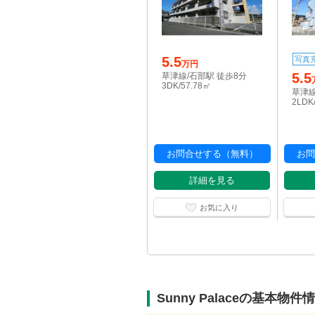
5.5
写真
万円
5.5
草津線/石部駅 徒歩8分
3DK/57.78㎡
草津線
2LDK
お問合せする（無料）
お問
詳細を見る
お気に入り
Sunny Palaceの基本物件