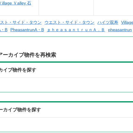
llage Ｖalley 石
スト・サイド・タウン
ウエスト・サイド・タウン
ハイツ双寿
Villag
nA・B
PheasantrunA・B
ｐｈｅａｓａｎｔｒｕｎＡ．Ｂ
pheasantrun
アーカイブ物件を再検索
アーカイブ物件を探す
らアーカイブ物件を探す