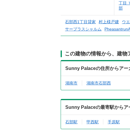
丁目 Ｖi
部
石部西1丁目貸家
村上様戸建
ウエ
サープラスシャルム
Pheasantru
この建物の情報から、建物
Sunny Palaceの住所から
湖南市
湖南市石部西
Sunny Palaceの最寄駅か
石部駅
甲西駅
手原駅