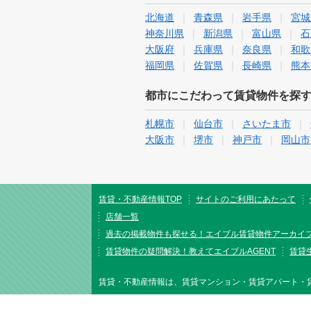
北海道
青森県
岩手県
宮城
神奈川県
新潟県
富山県
石
大阪府
兵庫県
奈良県
和歌
福岡県
佐賀県
長崎県
熊本
都市にこだわって賃貸物件を探
札幌市
仙台市
さいたま市
大阪市
堺市
神戸市
岡山市
賃貸・不動産情報TOP
サイトのご利用にあたって
店舗一覧
過去の掲載物件も探せる！エイブル賃貸物件アーカイ
賃貸物件の疑問解決！教えてエイブルAGENT
賃貸生
賃貸・不動産情報は、賃貸マンション・賃貸アパート・