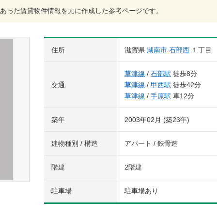
あった賃貸物件情報を元に作成した参考ページです。
住所
滋賀県
湖南市
石部西
１丁目
草津線
/
石部駅
徒歩8分
交通
草津線
/
甲西駅
徒歩42分
草津線
/
手原駅
車12分
築年
2003年02月 (築23年)
建物種別 / 構造
アパート / 鉄骨造
階建
2階建
駐車場
駐車場あり