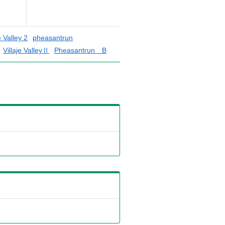
e Valley 2
pheasantrun
Villaje ValleyⅡ
Pheasantrun B