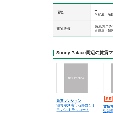
--
環境
※部屋・階
敷地内ごみ置き
建物設備
※部屋・階
Sunny Palace周辺の
新着
賃貸マンション
滋賀県湖南市石部西１丁
賃貸
目 パストラルコート
滋賀