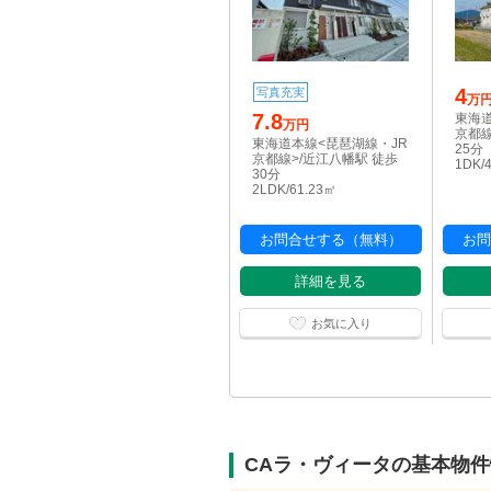
4
写真充実
万
7.8
東海道
万円
京都線
東海道本線<琵琶湖線・JR
25分
京都線>/近江八幡駅 徒歩
1DK/
30分
2LDK/61.23㎡
お問合せする（無料）
お問
詳細を見る
お気に入り
CAラ・ヴィータの基本物