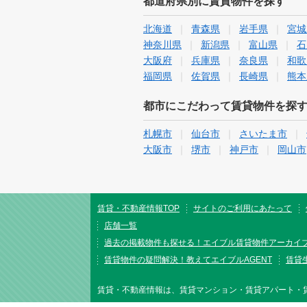
都道府県別に賃貸物件を探す
北海道
青森県
岩手県
宮城
神奈川県
新潟県
富山県
石
大阪府
兵庫県
奈良県
和歌
福岡県
佐賀県
長崎県
熊本
都市にこだわって賃貸物件を探
札幌市
仙台市
さいたま市
大阪市
堺市
神戸市
岡山市
賃貸・不動産情報TOP
サイトのご利用にあたって
店舗一覧
過去の掲載物件も探せる！エイブル賃貸物件アーカイ
賃貸物件の疑問解決！教えてエイブルAGENT
賃貸生
賃貸・不動産情報は、賃貸マンション・賃貸アパート・