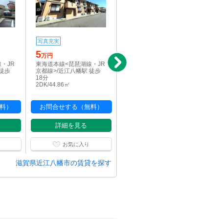
写真充実
写真充実
5
6.2
万円
万円
・JR
東海道本線<琵琶湖線・JR
東海道本線<琵琶湖線・JR
 徒歩
京都線>/近江八幡駅 徒歩
京都線>/近江八幡駅 徒歩
18分
13分
2DK/44.86㎡
3LDK/60㎡
料）
お問合せする（無料）
お問合せする（無料）
詳細を見る
詳細を見る
お気に入り
お気に入り
滋賀県近江八幡市の賃貸を探す