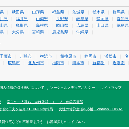
県
秋田県
山形県
福島県
茨城県
栃木県
群馬県
川県
福井県
山梨県
長野県
岐阜県
静岡県
愛知県
山県
鳥取県
島根県
岡山県
広島県
山口県
徳島県
県
大分県
宮崎県
鹿児島県
沖縄県
す
千葉市
川崎市
横浜市
相模原市
静岡市
浜松市
名
広島市
北九州市
福岡市
熊本市
首都圏
近畿圏
個人情報の取り扱いについて
ソーシャルメディアポリシー
サイトマップ
ブ
学生の一人暮らし向け賃貸！エイブル進学応援部
活の工夫を紹介！CHINTAI情報局
女性の賃貸生活を応援！Woman.CHINTAI
賃貸住宅などの不動産を扱う、お部屋探しのエイブルへ