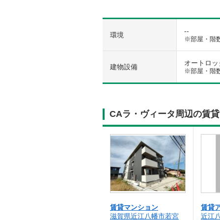
--
環境
※部屋・階
オートロック 
建物設備
※部屋・階
CAラ・ヴィータ周辺の賃
賃貸マンション
賃貸
滋賀県近江八幡市若宮
近江