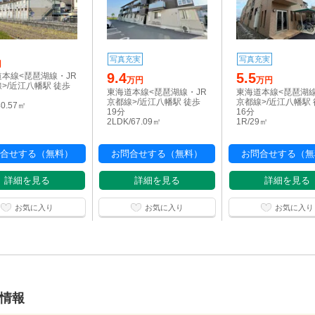
写真充実
写真充実
円
9.4
5.5
本線<琵琶湖線・JR
万円
万円
>/近江八幡駅 徒歩
東海道本線<琵琶湖線・JR
東海道本線<琵琶湖線
京都線>/近江八幡駅 徒歩
京都線>/近江八幡駅
40.57㎡
19分
16分
2LDK/67.09㎡
1R/29㎡
合せする（無料）
お問合せする（無料）
お問合せする（無
詳細を見る
詳細を見る
詳細を見る
お気に入り
お気に入り
お気に入り
件情報