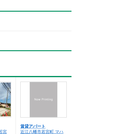
賃貸アパート
若宮
近江八幡市若宮町 マハ