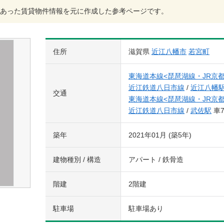
あった賃貸物件情報を元に作成した参考ページです。
住所
滋賀県
近江八幡市
若宮町
東海道本線<琵琶湖線・JR京都
近江鉄道八日市線
/
近江八幡
交通
東海道本線<琵琶湖線・JR京都
近江鉄道八日市線
/
武佐駅
車
築年
2021年01月 (築5年)
建物種別 / 構造
アパート / 鉄骨造
階建
2階建
駐車場
駐車場あり