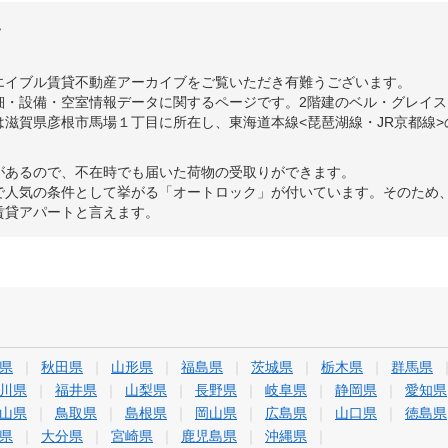
て
エイブル賃貸不動産アーカイブをご覧いただき有難うございます。
・設備・空室情報データに関するページです。2階建のベル・グレイスは
滋賀県彦根市馬場１丁目に所在し、東海道本線<琵琶湖線・JR京都線>
があるので、不在時でも届いた荷物の受取りができます。
で人気の条件として挙がる「オートロック」が付いています。そのため
賃貸アパートと言えます。
県
秋田県
山形県
福島県
茨城県
栃木県
群馬県
川県
福井県
山梨県
長野県
岐阜県
静岡県
愛知県
山県
鳥取県
島根県
岡山県
広島県
山口県
徳島県
県
大分県
宮崎県
鹿児島県
沖縄県