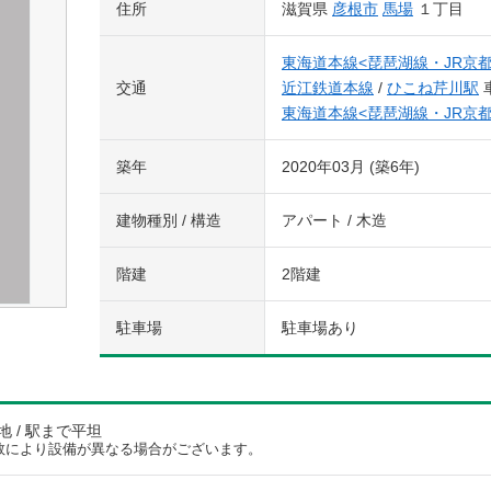
住所
滋賀県
彦根市
馬場
１丁目
東海道本線<琵琶湖線・JR京都
交通
近江鉄道本線
/
ひこね芹川駅
東海道本線<琵琶湖線・JR京都
築年
2020年03月 (築6年)
建物種別 / 構造
アパート / 木造
階建
2階建
駐車場
駐車場あり
 / 駅まで平坦
数により設備が異なる場合がございます。