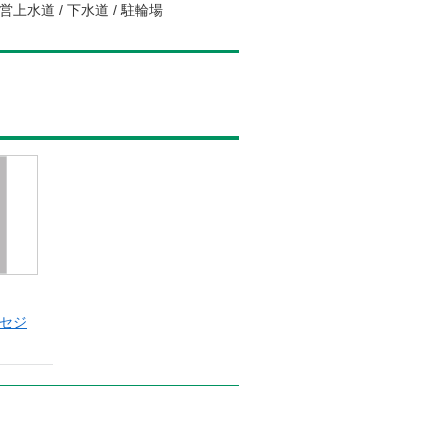
営上水道 / 下水道 / 駐輪場
 セジ