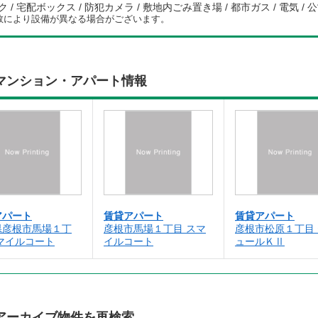
/ 宅配ボックス / 防犯カメラ / 敷地内ごみ置き場 / 都市ガス / 電気 / 公
数により設備が異なる場合がございます。
マンション・アパート情報
アパート
賃貸アパート
賃貸アパート
県彦根市馬場１丁
彦根市馬場１丁目 スマ
彦根市松原１丁目
マイルコート
イルコート
ュールＫⅡ
アーカイブ物件を再検索