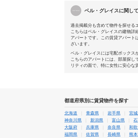
ベル・グレイスに関し
過去掲載分も含めて物件を探せる
こちらはベル・グレイスの建物詳細
アパートです。この賃貸アパートは
ざいます。
ベル・グレイスには宅配ボックス
こちらのアパートには、部屋探し
リティの面で、特に女性に安心な
都道府県別に賃貸物件を探す
北海道
青森県
岩手県
宮城
神奈川県
新潟県
富山県
石
大阪府
兵庫県
奈良県
和歌
福岡県
佐賀県
長崎県
熊本