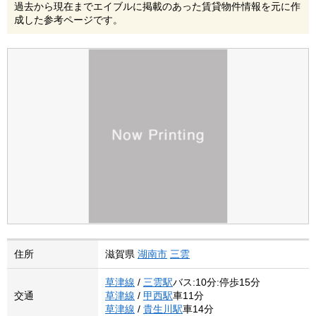
過去から現在までエイブルに掲載のあった賃貸物件情報を元に作
成した参考ページです。
住所
滋賀県
湖南市
三雲
草津線
/
三雲駅
バス:10分:停歩15分
交通
草津線
/
甲西駅
車11分
草津線
/
貴生川駅
車14分