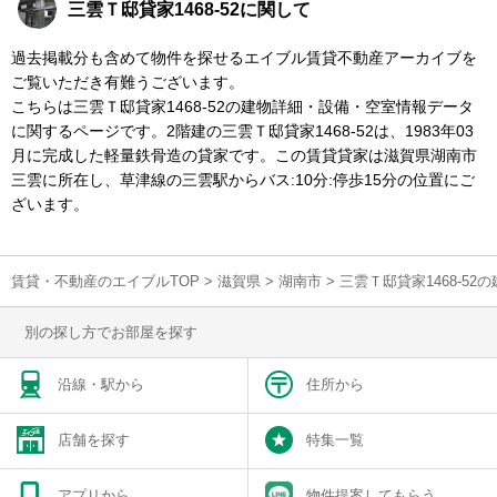
三雲Ｔ邸貸家1468-52に関して
過去掲載分も含めて物件を探せるエイブル賃貸不動産アーカイブを
ご覧いただき有難うございます。
こちらは三雲Ｔ邸貸家1468-52の建物詳細・設備・空室情報データ
に関するページです。2階建の三雲Ｔ邸貸家1468-52は、1983年03
月に完成した軽量鉄骨造の貸家です。この賃貸貸家は滋賀県湖南市
三雲に所在し、草津線の三雲駅からバス:10分:停歩15分の位置にご
ざいます。
賃貸・不動産のエイブルTOP
>
滋賀県
>
湖南市
>
三雲Ｔ邸貸家1468-5
別の探し方でお部屋を探す
沿線・駅から
住所から
店舗を探す
特集一覧
アプリから
物件提案してもらう