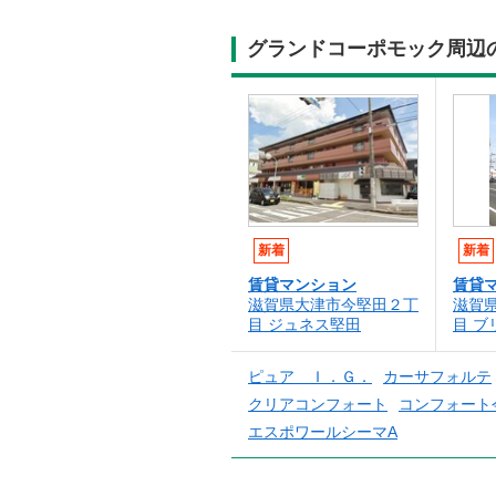
グランドコーポモック周辺
新着
新着
賃貸マンション
賃貸
滋賀県大津市今堅田２丁
滋賀
目 ジュネス堅田
目 
ピュア Ｉ．Ｇ．
カーサフォルテ
クリアコンフォート
コンフォート
エスポワールシーマA