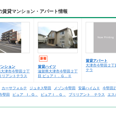
の賃貸マンション・アパート情報
新着
賃貸アパート
大津市今堅田２丁
マンション
賃貸ハイツ
テラ
県大津市今堅田２丁
滋賀県大津市今堅田２丁
ブリリアントテラス
目 ピュアＩ．Ｇ．Ⅱ
カーサフォルテ
ジュネス堅田
メゾン今堅田
安曇ハイムⅡ
今堅田
今堅田
ピュア I．G．
ピュアＩ．Ｇ．
ブリリアント テラス
エス