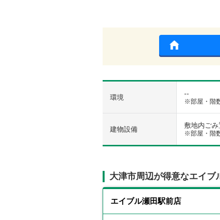
--
環境
※部屋・階
敷地内ごみ置き
建物設備
※部屋・階
大津市周辺が得意なエイブ
エイブル瀬田駅前店