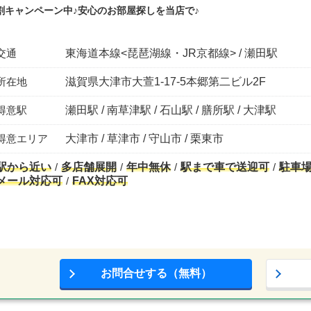
割キャンペーン中♪安心のお部屋探しを当店で♪
交通
東海道本線<琵琶湖線・JR京都線> / 瀬田駅
所在地
滋賀県大津市大萱1-17-5本郷第二ビル2F
得意駅
瀬田駅 / 南草津駅 / 石山駅 / 膳所駅 / 大津駅
得意エリア
大津市 / 草津市 / 守山市 / 栗東市
駅から近い
多店舗展開
年中無休
駅まで車で送迎可
駐車
メール対応可
FAX対応可
お問合せする（無料）