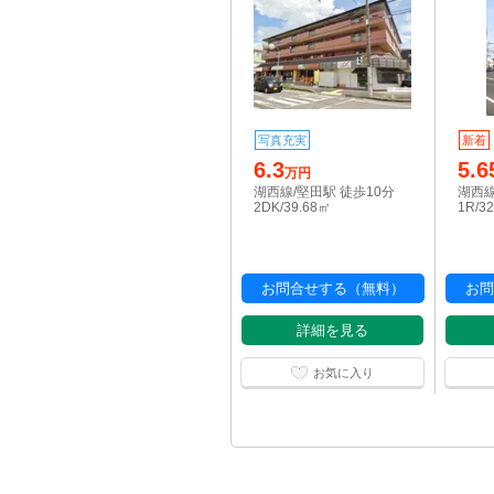
写真充実
新着
6.3
5.6
万円
湖西線/堅田駅 徒歩10分
湖西線
2DK/39.68㎡
1R/3
お問合せする（無料）
お問
詳細を見る
お気に入り