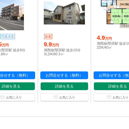
4.9
写真充実
新着
万円
5
9.9
湖西線/堅田駅 徒歩1
万円
万円
2DK/40㎡
/堅田駅 徒歩9分
湖西線/堅田駅 徒歩10分
2.88㎡
3LDK/80.3㎡
合せする（無料）
お問合せする（無料）
お問合せする（無
詳細を見る
詳細を見る
詳細を見る
お気に入り
お気に入り
お気に入り