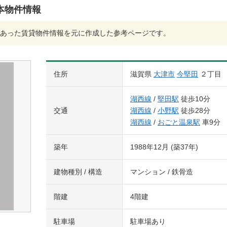
本物件情報
あった賃貸物件情報を元に作成した参考ページです。
住所
滋賀県
大津市
今堅田
２丁目
湖西線
/
堅田駅
徒歩10分
交通
湖西線
/
小野駅
徒歩28分
湖西線
/
おごと温泉駅
車9分
築年
1988年12月 (築37年)
建物種別 / 構造
マンション / 鉄骨造
階建
4階建
駐車場
駐車場あり