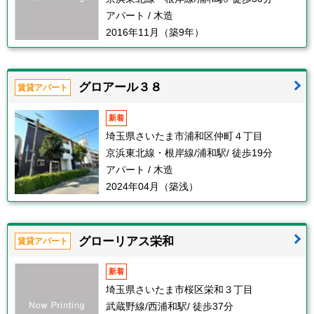
アパート / 木造
2016年11月（築9年）
グロアール３８
賃貸アパート
新着
埼玉県さいたま市浦和区仲町４丁目
京浜東北線・根岸線/浦和駅/ 徒歩19分
アパート / 木造
2024年04月（築浅）
グローリアス栄和
賃貸アパート
新着
埼玉県さいたま市桜区栄和３丁目
武蔵野線/西浦和駅/ 徒歩37分