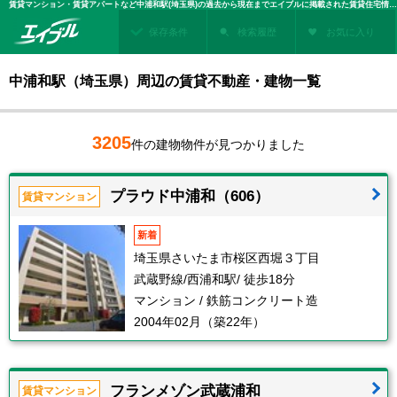
賃貸マンション・賃貸アパートなど中浦和駅(埼玉県)の過去から現在までエイブルに掲載された賃貸住宅情報・建物情報を検索！不動産賃貸を探すなら、お部屋探しのエイブル
保存条件
検索履歴
お気に入り
中浦和駅（埼玉県）周辺の賃貸不動産・建物一覧
3205
件の建物物件が見つかりました
プラウド中浦和（606）
賃貸マンション
新着
埼玉県さいたま市桜区西堀３丁目
武蔵野線/西浦和駅/ 徒歩18分
マンション / 鉄筋コンクリート造
2004年02月（築22年）
フランメゾン武蔵浦和
賃貸マンション