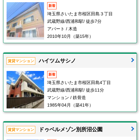
新着
埼玉県さいたま市桜区田島３丁目
武蔵野線/西浦和駅/ 徒歩7分
アパート / 木造
2010年10月（築15年）
ハイツムサシノ
賃貸マンション
新着
埼玉県さいたま市桜区田島4丁目
武蔵野線/西浦和駅/ 徒歩11分
マンション / 鉄骨造
1985年04月（築41年）
ドゥベルメゾン別所沼公園
賃貸マンション